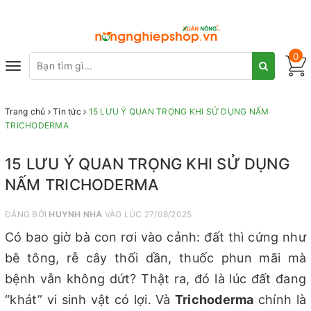
0
Toggle
navigation
Trang chủ
Tin tức
15 LƯU Ý QUAN TRỌNG KHI SỬ DỤNG NẤM
TRICHODERMA
15 LƯU Ý QUAN TRỌNG KHI SỬ DỤNG
NẤM TRICHODERMA
ĐĂNG BỞI
HUYNH NHA
VÀO LÚC 27/08/2025
Có bao giờ bà con rơi vào cảnh: đất thì cứng như
bê tông, rễ cây thối dần, thuốc phun mãi mà
bệnh vẫn không dứt? Thật ra, đó là lúc đất đang
“khát” vi sinh vật có lợi. Và
Trichoderma
chính là