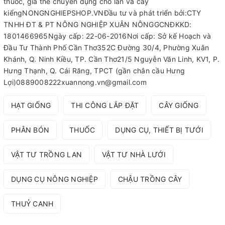
thuốc, giá thể chuyên dụng cho lan và cây
kiểngNONGNGHIEPSHOP.VNĐầu tư và phát triển bởi:CTY
TNHH ĐT & PT NÔNG NGHIỆP XUÂN NÔNGGCNĐKKD:
1801466965Ngày cấp: 22-06-2016Nơi cấp: Sở kế Hoạch và
Đầu Tư Thành Phố Cần Thơ352C Đường 30/4, Phường Xuân
Khánh, Q. Ninh Kiều, TP. Cần Thơ21/5 Nguyễn Văn Linh, KV1, P.
Hưng Thạnh, Q. Cái Răng, TPCT (gần chân cầu Hưng
Lợi)0889008222xuannong.vn@gmail.com
HẠT GIỐNG
THI CÔNG LẮP ĐẶT
CÂY GIỐNG
PHÂN BÓN
THUỐC
DỤNG CỤ, THIẾT BỊ TƯỚI
VẬT TƯ TRỒNG LAN
VẬT TƯ NHÀ LƯỚI
DỤNG CỤ NÔNG NGHIỆP
CHẬU TRỒNG CÂY
THUỶ CANH