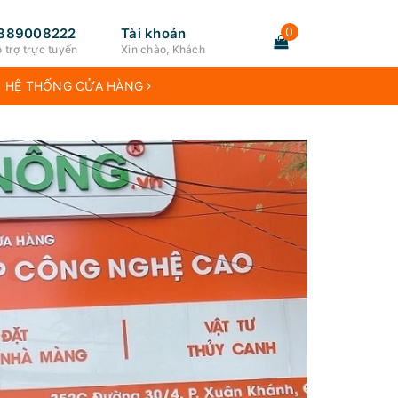
0
889008222
Tài khoản
 trợ trực tuyến
Xin chào, Khách
HỆ THỐNG CỬA HÀNG