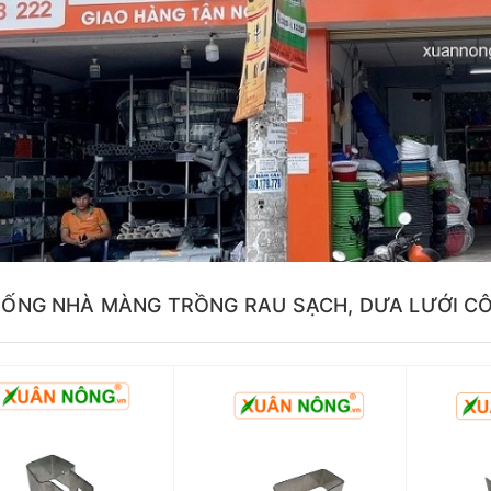
HỐNG NHÀ MÀNG TRỒNG RAU SẠCH, DƯA LƯỚI C