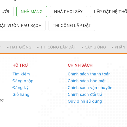
LƯỚI
NHÀ MÀNG
NHÀ PHƠI SẤY
LẮP ĐẶT HỆ TH
ĐẶT VƯỜN RAU SẠCH
THI CÔNG LẮP ĐẶT
:
• HẠT GIỐNG
• THI CÔNG LẮP ĐẶT
• CÂY GIỐNG
• PHÂN
HỖ TRỢ
CHÍNH SÁCH
Tìm kiếm
Chính sách thanh toán
Đăng nhập
Chính sách bảo mật
Đăng ký
Chính sách vận chuyển
Giỏ hàng
Chính sách đổi trả
hơ
Quy định sử dụng