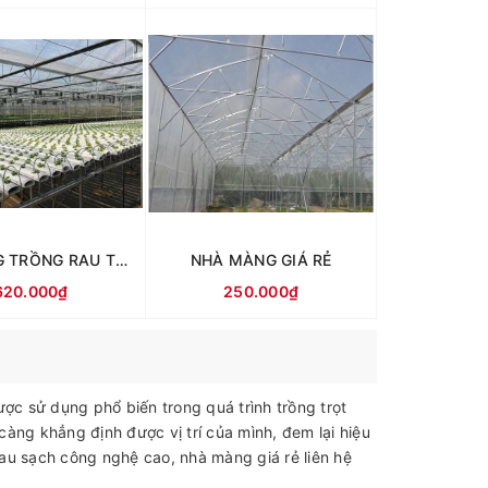
HỆ THỐNG TRỒNG RAU THỦY CANH TRỌN GÓI
NHÀ MÀNG GIÁ RẺ
620.000₫
250.000₫
c sử dụng phổ biến trong quá trình trồng trọt
àng khẳng định được vị trí của mình, đem lại hiệu
au sạch công nghệ cao, nhà màng giá rẻ liên hệ