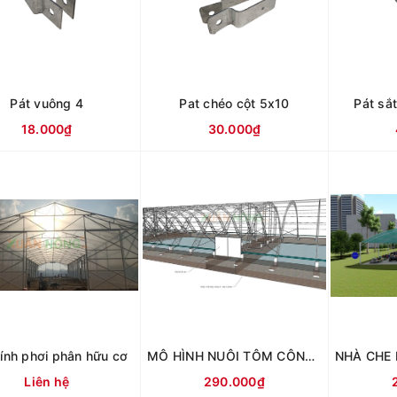
Pát vuông 4
Pat chéo cột 5x10
Pát sắ
18.000₫
30.000₫
ính phơi phân hữu cơ
MÔ HÌNH NUÔI TÔM CÔNG NGHỆ CAO TRONG NHÀ MÀNG
Liên hệ
290.000₫