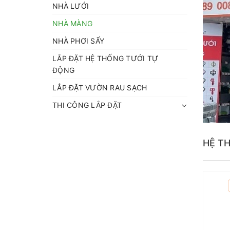
NHÀ LƯỚI
NHÀ MÀNG
NHÀ PHƠI SẤY
LẮP ĐẶT HỆ THỐNG TƯỚI TỰ
ĐỘNG
LẮP ĐẶT VƯỜN RAU SẠCH
THI CÔNG LẮP ĐẶT
HỆ T