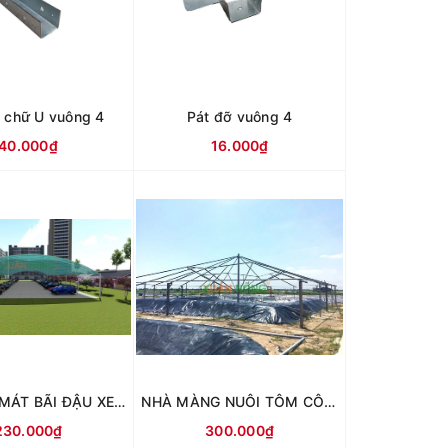
t chữ U vuông 4
Pát đỡ vuông 4
40.000₫
16.000₫
NHÀ CHE MÁT BÃI ĐẬU XE MÁI VÒM
NHÀ MÀNG NUÔI TÔM CÔNG NGHỆ CAO
230.000₫
300.000₫