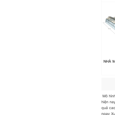
Mô hình
hiện na
quả cao
ngay X