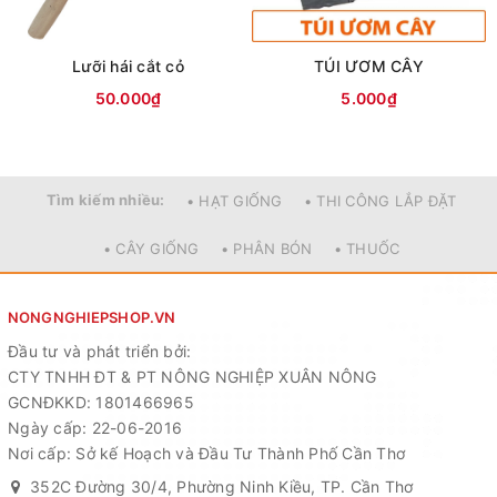
Lưỡi hái cắt cỏ
TÚI ƯƠM CÂY
50.000₫
5.000₫
Tìm kiếm nhiều:
• HẠT GIỐNG
• THI CÔNG LẮP ĐẶT
• CÂY GIỐNG
• PHÂN BÓN
• THUỐC
NONGNGHIEPSHOP.VN
Đầu tư và phát triển bởi:
CTY TNHH ĐT & PT NÔNG NGHIỆP XUÂN NÔNG
GCNĐKKD: 1801466965
Ngày cấp: 22-06-2016
Nơi cấp: Sở kế Hoạch và Đầu Tư Thành Phố Cần Thơ
352C Đường 30/4, Phường Ninh Kiều, TP. Cần Thơ