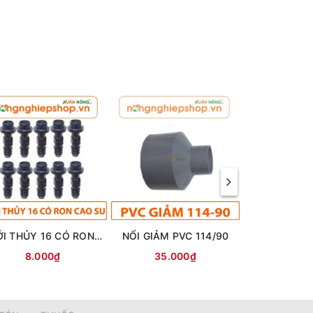
KHỞI THỦY 16 CÓ RON CAO SU
NỐI GIẢM PVC 114/90
8.000₫
35.000₫
24.0