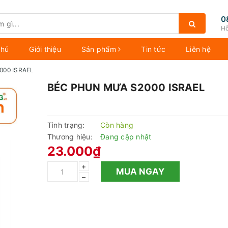
0
Hỗ
chủ
Giới thiệu
Sản phẩm
Tin tức
Liên hệ
000 ISRAEL
BÉC PHUN MƯA S2000 ISRAEL
Tình trạng:
Còn hàng
Thương hiệu:
Đang cập nhật
23.000₫
+
MUA NGAY
–