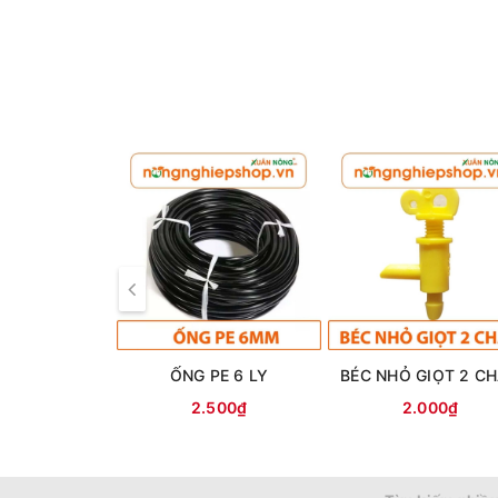
ỐNG PE 6 LY
BÉC NHỎ GIỌT 2 C
2.500₫
2.000₫