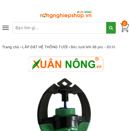
0
Toggle
navigation
Trang chủ
LẮP ĐẶT HỆ THỐNG TƯỚI
Béc tưới MK 88 pro - 60 lít