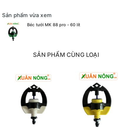
Sản phẩm vừa xem
Béc tưới MK 88 pro - 60 lít
SẢN PHẨM CÙNG LOẠI
Béc này phù hợp với tưới gốc, hay có thể ứng dụng vào việc tưới
phun thuốc trên ngọn cây vì độ phun mịn của béc này. Đầu béc
được thiết kế chống côn trùng roto quay có thêm chức năng có
lưỡi gà để khống chế hoặc mở rộng bán kính tưới khi cần thiết.
Chuyên dùng cho cây lâu năm với địa hình bằng phẳng và dốc.
Phù hợp cho cây trồng lâu năm từ nhỏ đến lớn nhờ khả năng thay
đổi được bán kính tưới theo giai đoạn phát triển của cây. Roto
quay nhẹ hơn xa hơn và hạt lớn hơn, béc có chức năng chống côn
trùng giúp béc hoạt động ổn định hơn.