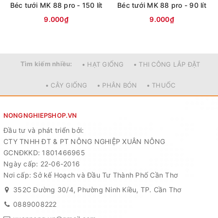
Béc tưới MK 88 pro - 150 lít
Béc tưới MK 88 pro - 90 lít
✳️ Thông số sản phẩm
9.000₫
9.000₫
✔️ Tên sản phẩm :
BÉC TƯỚI MK 88 PRO - 60 LÍT/H
✔️ Nguyên liệu: Nhựa POM nguyên sinh 100%
Tìm kiếm nhiều:
• HẠT GIỐNG
• THI CÔNG LẮP ĐẶT
✔️ Lưu lượng: 60/H
• CÂY GIỐNG
• PHÂN BÓN
• THUỐC
✔️ Bán Kính Tưới: 0,5 - 4mét
✔️ Chưa bẻ miếng chặn bán kính tưới trong gốc là 0,5m
NONGNGHIEPSHOP.VN
✔️ Bẻ miếng chặn rotor bán kính tối đa là 3,5m
Đầu tư và phát triển bởi:
CTY TNHH ĐT & PT NÔNG NGHIỆP XUÂN NÔNG
✔️ Áp Suất Làm Việc: 1 bar- 3 bar
GCNĐKKD: 1801466965
Ngày cấp: 22-06-2016
Nơi cấp: Sở kế Hoạch và Đầu Tư Thành Phố Cần Thơ
352C Đường 30/4, Phường Ninh Kiều, TP. Cần Thơ
0889008222