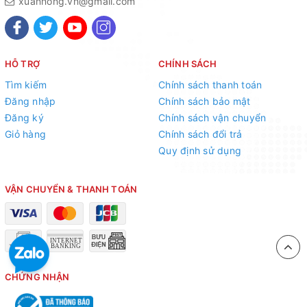
xuannong.vn@gmail.com
HỖ TRỢ
CHÍNH SÁCH
Tìm kiếm
Chính sách thanh toán
Đăng nhập
Chính sách bảo mật
Đăng ký
Chính sách vận chuyển
Giỏ hàng
Chính sách đổi trả
Quy định sử dụng
VẬN CHUYỂN & THANH TOÁN
Ưu điểm:
- Béc rất cứng cáp và chắn chắn có độ bền cao chịu được nắng
mưa quanh năm, chi phí rẻ. hiệu quả
CHỨNG NHẬN
- Độ phủ nước rất đều và mịn, phù hợp với tưới tại gốc cho các