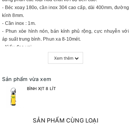
- Béc xoay 180o, cần inox 304 cao cấp, dài 400mm, đường
kính 8mm.
- Cần inox : 1m.
- Phun xòe hình nón, bán kính phủ rộng, cực nhuyễn với
áp suất trung bình. Phun xa 8-10mét.
- Kiểu đeo vai.
Xem thêm
Tư vấn bán hàng:
0901 087 973
hoặc
0889 008 222
(Zalo)
CTY TNHH ĐẦU TƯ VÀ PHÁT TRIỂN NÔNG NGHIỆP
Sản phẩm vừa xem
XUÂN NÔNG
BÌNH XỊT 8 LÍT
Địa chỉ: 352C Đường 30/4, P. Xuân Khánh, Q. Ninh Kiều,
Tp.Cần Thơ
SẢN PHẨM CÙNG LOẠI