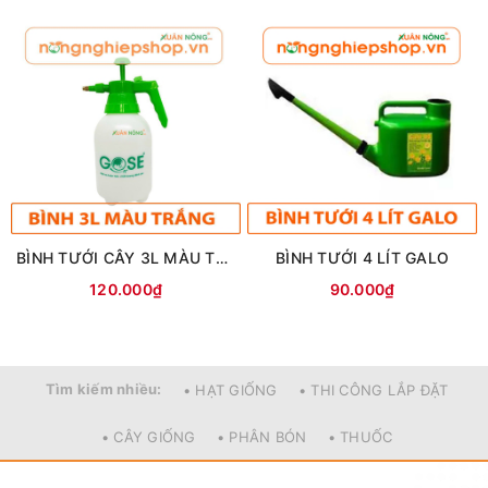
BÌNH TƯỚI CÂY 3L MÀU TRẮNG
BÌNH TƯỚI 4 LÍT GALO
120.000₫
90.000₫
Tìm kiếm nhiều:
• HẠT GIỐNG
• THI CÔNG LẮP ĐẶT
• CÂY GIỐNG
• PHÂN BÓN
• THUỐC