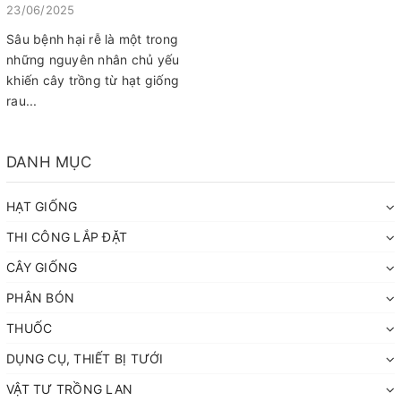
HẠT GIỐNG RAU ĂN CỦ
23/06/2025
Sâu bệnh hại rễ là một trong
những nguyên nhân chủ yếu
khiến cây trồng từ hạt giống
rau...
DANH MỤC
HẠT GIỐNG
THI CÔNG LẮP ĐẶT
CÂY GIỐNG
PHÂN BÓN
THUỐC
DỤNG CỤ, THIẾT BỊ TƯỚI
VẬT TƯ TRỒNG LAN