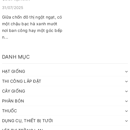
31/07/2025
Giữa chốn đô thị ngột ngạt, có
một chậu bạc hà xanh mướt
nơi ban công hay một góc bếp
n...
DANH MỤC
HẠT GIỐNG
THI CÔNG LẮP ĐẶT
CÂY GIỐNG
PHÂN BÓN
THUỐC
DỤNG CỤ, THIẾT BỊ TƯỚI