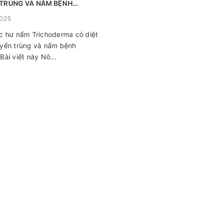
TRÙNG VÀ NẤM BỆNH
?
2025
c hư nấm Trichoderma có diệt
yến trùng và nấm bệnh
Bài viết này Nô...