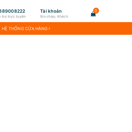
0
889008222
Tài khoản
 trợ trực tuyến
Xin chào, Khách
HỆ THỐNG CỬA HÀNG