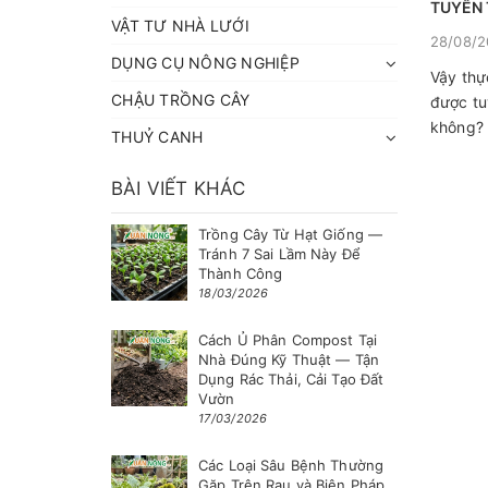
TUYẾN 
VẬT TƯ NHÀ LƯỚI
KHÔNG
28/08/
DỤNG CỤ NÔNG NGHIỆP
Vậy thự
CHẬU TRỒNG CÂY
được tu
không? 
THUỶ CANH
BÀI VIẾT KHÁC
Trồng Cây Từ Hạt Giống —
Tránh 7 Sai Lầm Này Để
Thành Công
18/03/2026
Cách Ủ Phân Compost Tại
Nhà Đúng Kỹ Thuật — Tận
Dụng Rác Thải, Cải Tạo Đất
Vườn
17/03/2026
Các Loại Sâu Bệnh Thường
Gặp Trên Rau và Biện Pháp