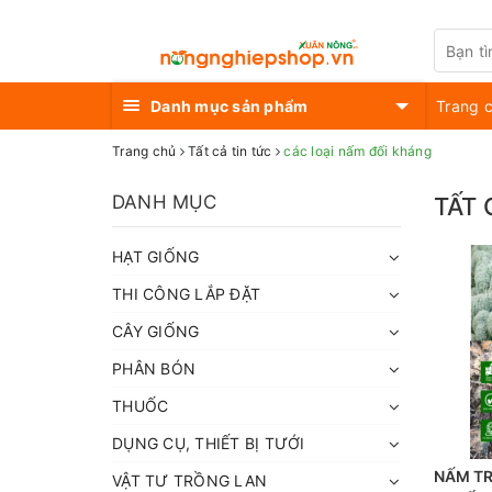
Danh mục sản phẩm
Trang 
Trang chủ
Tất cả tin tức
các loại nấm đối kháng
DANH MỤC
TẤT 
HẠT GIỐNG
THI CÔNG LẮP ĐẶT
CÂY GIỐNG
PHÂN BÓN
THUỐC
DỤNG CỤ, THIẾT BỊ TƯỚI
NẤM TR
VẬT TƯ TRỒNG LAN