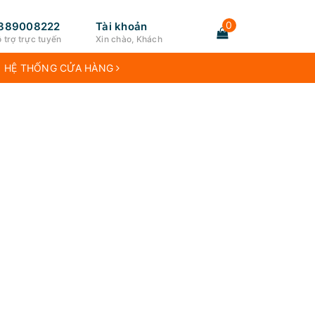
0
889008222
Tài khoản
 trợ trực tuyến
Xin chào, Khách
HỆ THỐNG CỬA HÀNG