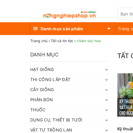
Danh mục sản phẩm
Trang 
Trang chủ
Tất cả tin tức
chăm sóc hoa
DANH MỤC
TẤT 
HẠT GIỐNG
THI CÔNG LẮP ĐẶT
CÂY GIỐNG
PHÂN BÓN
THUỐC
DỤNG CỤ, THIẾT BỊ TƯỚI
Kỹ thuậ
VẬT TƯ TRỒNG LAN