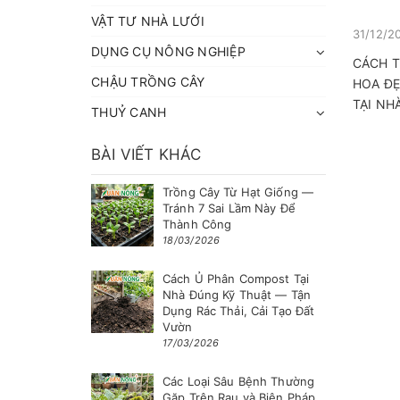
VẬT TƯ NHÀ LƯỚI
31/12/2
DỤNG CỤ NÔNG NGHIỆP
CÁCH 
CHẬU TRỒNG CÂY
HOA ĐẸ
TẠI NHÀ
THUỶ CANH
BÀI VIẾT KHÁC
Trồng Cây Từ Hạt Giống —
Tránh 7 Sai Lầm Này Để
Thành Công
18/03/2026
Cách Ủ Phân Compost Tại
Nhà Đúng Kỹ Thuật — Tận
Dụng Rác Thải, Cải Tạo Đất
Vườn
17/03/2026
Các Loại Sâu Bệnh Thường
Gặp Trên Rau và Biện Pháp