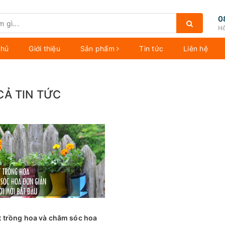
0
Hỗ
chủ
Giới thiệu
Sản phẩm
Tin tức
Liên hệ
CẢ TIN TỨC
t trồng hoa và chăm sóc hoa