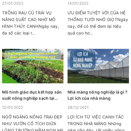
hiệu quả
27/01/2022
14/01/2022
TRỒNG RAU CỦ TRÁI VỤ
ƯU ĐIỂM TUYỆT VỜI CỦA HỆ
NĂNG SUẤT CAO NHỜ MÔ
THỐNG TƯỚI NHỎ GIỌTNgày
HÌNH THỦY CANHNgày nay,
nay, để có thể đem lại hiệu
đa số các loại r...
quả cao hơ...
Mô hình giáo dục kết hợp sản
Nhà màng nông nghiệp là gì ?
xuất nông nghiệp sạch tại
Lợi ích của nhà màng
Trường Mầm Non - Nông Trại
12/01/2022
28/12/2021
Giáo Dục Hoàng Oanh
NGỠ NGÀNG NÔNG TRẠI ĐẸP
LỢI ÍCH TỪ VIỆC CANH TÁC
NHƯ VƯỜN CỔ TÍCH GIỮA
TRONG NHÀ MÀNG Những
LÒNG TRƯỜNG MẦM NON Mô
năm gần đây, rất nhiều nông