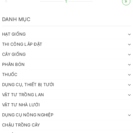
«
»
1
DANH MỤC
HẠT GIỐNG
THI CÔNG LẮP ĐẶT
CÂY GIỐNG
PHÂN BÓN
THUỐC
DỤNG CỤ, THIẾT BỊ TƯỚI
VẬT TƯ TRỒNG LAN
VẬT TƯ NHÀ LƯỚI
DỤNG CỤ NÔNG NGHIỆP
CHẬU TRỒNG CÂY