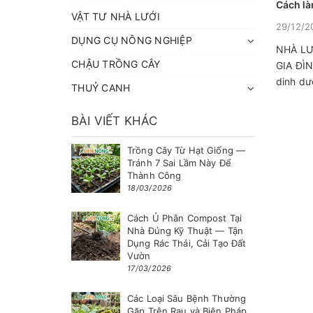
Cách là
VẬT TƯ NHÀ LƯỚI
29/12/2
DỤNG CỤ NÔNG NGHIỆP
NHÀ LƯ
CHẬU TRỒNG CÂY
GIA ĐÌN
dinh dưỡ
THUỶ CANH
BÀI VIẾT KHÁC
Trồng Cây Từ Hạt Giống —
Tránh 7 Sai Lầm Này Để
Thành Công
18/03/2026
Cách Ủ Phân Compost Tại
Nhà Đúng Kỹ Thuật — Tận
Dụng Rác Thải, Cải Tạo Đất
Vườn
17/03/2026
Các Loại Sâu Bệnh Thường
Gặp Trên Rau và Biện Pháp