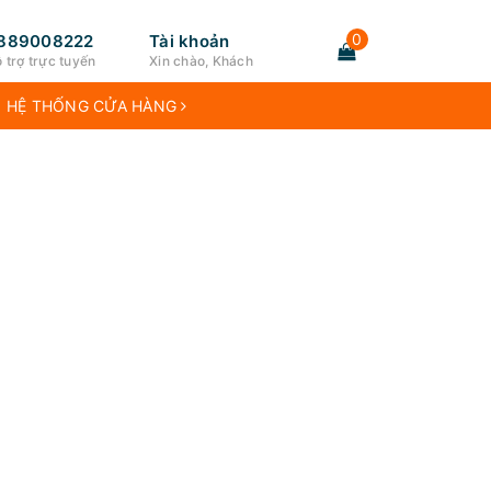
0
889008222
Tài khoản
 trợ trực tuyến
Xin chào, Khách
HỆ THỐNG CỬA HÀNG