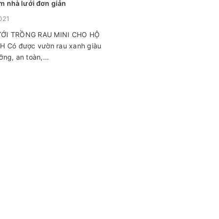
m nhà lưới đơn giản
021
ỚI TRỒNG RAU MINI CHO HỘ
H Có được vườn rau xanh giàu
ng, an toàn,...