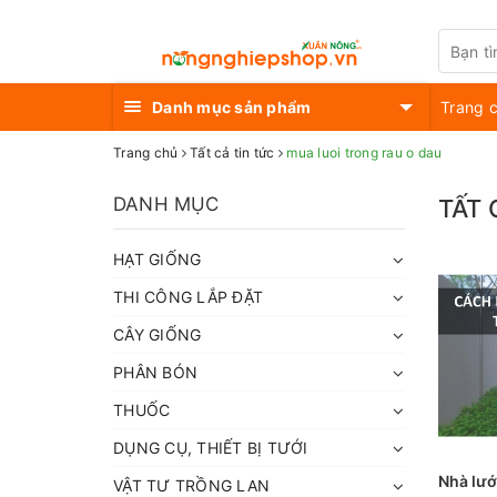
Danh mục sản phẩm
Trang 
Trang chủ
Tất cả tin tức
mua luoi trong rau o dau
DANH MỤC
TẤT 
HẠT GIỐNG
THI CÔNG LẮP ĐẶT
CÂY GIỐNG
PHÂN BÓN
THUỐC
DỤNG CỤ, THIẾT BỊ TƯỚI
Nhà lướ
VẬT TƯ TRỒNG LAN