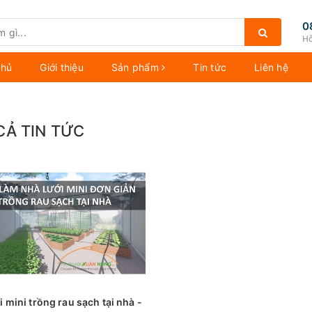
0
Hỗ
chủ
Giới thiệu
Sản phẩm
Tin tức
Liên hệ
CẢ TIN TỨC
i mini trồng rau sạch tại nhà -