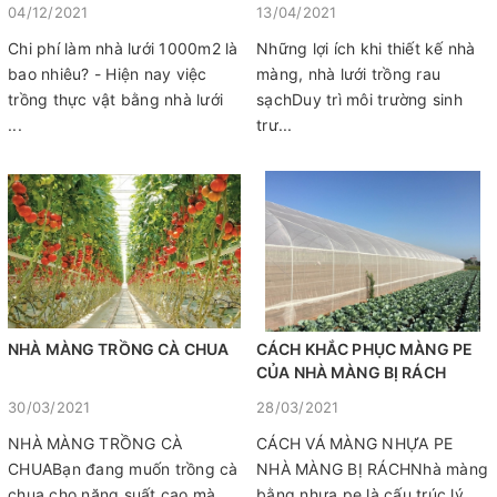
04/12/2021
13/04/2021
Chi phí làm nhà lưới 1000m2 là
Những lợi ích khi thiết kế nhà
bao nhiêu? - Hiện nay việc
màng, nhà lưới trồng rau
trồng thực vật bằng nhà lưới
sạchDuy trì môi trường sinh
...
trư...
NHÀ MÀNG TRỒNG CÀ CHUA
CÁCH KHẮC PHỤC MÀNG PE
CỦA NHÀ MÀNG BỊ RÁCH
30/03/2021
28/03/2021
NHÀ MÀNG TRỒNG CÀ
CÁCH VÁ MÀNG NHỰA PE
CHUABạn đang muốn trồng cà
NHÀ MÀNG BỊ RÁCHNhà màng
chua cho năng suất cao mà
bằng nhựa pe là cấu trúc lý