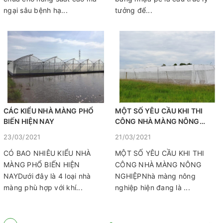
ngại sâu bệnh hạ...
tưởng để...
CÁC KIỂU NHÀ MÀNG PHỔ
MỘT SỐ YÊU CẦU KHI THI
BIẾN HIỆN NAY
CÔNG NHÀ MÀNG NÔNG
NGHIỆP
23/03/2021
21/03/2021
CÓ BAO NHIÊU KIỂU NHÀ
MỘT SỐ YÊU CẦU KHI THI
MÀNG PHỔ BIẾN HIỆN
CÔNG NHÀ MÀNG NÔNG
NAYDưới đây là 4 loại nhà
NGHIỆPNhà màng nông
màng phù hợp với khí...
nghiệp hiện đang là ...