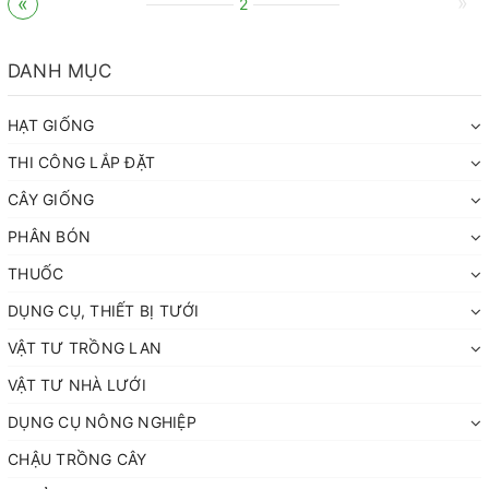
»
«
2
DANH MỤC
HẠT GIỐNG
THI CÔNG LẮP ĐẶT
CÂY GIỐNG
PHÂN BÓN
THUỐC
DỤNG CỤ, THIẾT BỊ TƯỚI
VẬT TƯ TRỒNG LAN
VẬT TƯ NHÀ LƯỚI
DỤNG CỤ NÔNG NGHIỆP
CHẬU TRỒNG CÂY