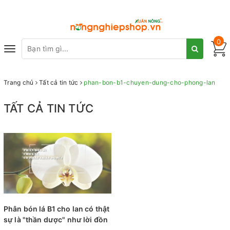
0
Toggle
navigation
Trang chủ
Tất cả tin tức
phan-bon-b1-chuyen-dung-cho-phong-lan
TẤT CẢ TIN TỨC
Phân bón lá B1 cho lan có thật
sự là "thần dược" như lời đồn