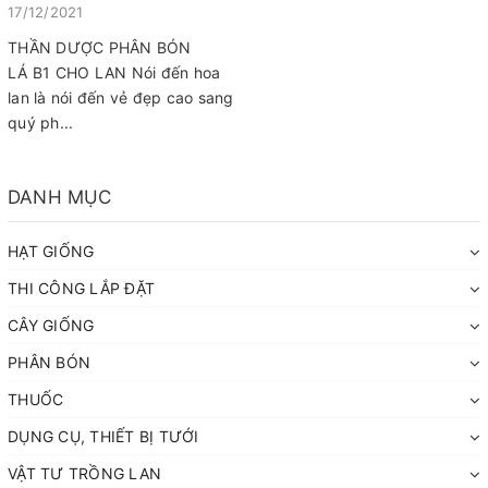
17/12/2021
THẦN DƯỢC PHÂN BÓN
LÁ B1 CHO LAN Nói đến hoa
lan là nói đến vẻ đẹp cao sang
quý ph...
DANH MỤC
HẠT GIỐNG
THI CÔNG LẮP ĐẶT
CÂY GIỐNG
PHÂN BÓN
THUỐC
DỤNG CỤ, THIẾT BỊ TƯỚI
VẬT TƯ TRỒNG LAN