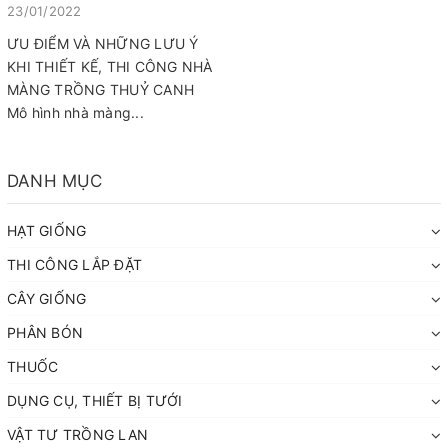
kinh tế lớn
23/01/2022
ƯU ĐIỂM VÀ NHỮNG LƯU Ý
KHI THIẾT KẾ, THI CÔNG NHÀ
MÀNG TRỒNG THUỶ CANH
Mô hình nhà màng...
DANH MỤC
HẠT GIỐNG
THI CÔNG LẮP ĐẶT
CÂY GIỐNG
PHÂN BÓN
THUỐC
DỤNG CỤ, THIẾT BỊ TƯỚI
VẬT TƯ TRỒNG LAN