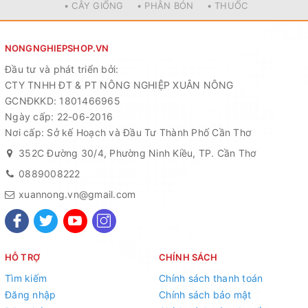
Lần lượt pha loãng nước cốt Group A và Group B vào thùng
• CÂY GIỐNG
• PHÂN BÓN
• THUỐC
chứa nước lã để tạo thành dung dịch trồng cây, tỷ lệ pha loãng
như sau: cứ 1 lít nước cốt ( gồm 0.5 lít Group A và 0,5 lít Group
B) pha tương ứng 200-220 lít nước lã
NONGNGHIEPSHOP.VN
Dùng bút đo TDS để kiểm soát nồng độ dinh dưỡng, ngưỡng
Đầu tư và phát triển bởi:
phù hợp cho rau ăn lá dao động từ 700-1.200ppm, giai đoạn
CTY TNHH ĐT & PT NÔNG NGHIỆP XUÂN NÔNG
cây nhỏ nên điều chỉnh nồng độ dinh dưỡng thấp hơn ở giai
GCNĐKKD: 1801466965
đoạn cây trưởng thành.
Ngày cấp: 22-06-2016
Lưu ý:
Nơi cấp: Sở kế Hoạch và Đầu Tư Thành Phố Cần Thơ
352C Đường 30/4, Phường Ninh Kiều, TP. Cần Thơ
Lắc đều 2 bình cốt trước khi pha, không được trộn lẫn 2 loại
nước cốt Group A và Group B vào chung với nhau dễ tạo thành
0889008222
kết tủa.
xuannong.vn@gmail.com
Bảo quản sản phẩm nơi khô mát, tránh xa tầm tay trẻ em.
Tư vấn bán hàng:
0901 087 973
HỖ TRỢ
CHÍNH SÁCH
Zalo:
0889 008 222
Tìm kiếm
Chính sách thanh toán
Đăng nhập
Chính sách bảo mật