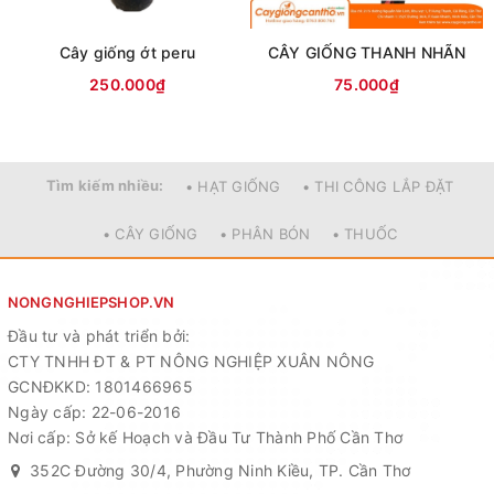
lượng
Cây giống ớt peru
CÂY GIỐNG THANH NHÃN
giống. Cây nhanh ra trái hơn cây trồng từ hạt. Tỷ lệ sống
250.000₫
75.000₫
cao hơn cây trồng từ nhánh chiết.
– Cây có thể ra trái sau 2 năm trồng từ cây ghép.
Tìm kiếm nhiều:
• HẠT GIỐNG
• THI CÔNG LẮP ĐẶT
– Trái lớn nhất trong số các giống nhãn có trên thị trường,
thịt trái chắc, không mềm và mọng nước như nhãn long.
• CÂY GIỐNG
• PHÂN BÓN
• THUỐC
– Ưu điểm: có phần cơm dày hơn so với nhãn long truyền
thống. Có khả năng chịu được phèn, mặn.
NONGNGHIEPSHOP.VN
Đầu tư và phát triển bởi:
Kỹ thuật trồng
CTY TNHH ĐT & PT NÔNG NGHIỆP XUÂN NÔNG
GCNĐKKD: 1801466965
a. Thời vụ trồng:
bắt đầu trồng nhãn khi mùa mưa ổn
Ngày cấp: 22-06-2016
định, thường vào tháng 6-7 hàng năm.
Nơi cấp: Sở kế Hoạch và Đầu Tư Thành Phố Cần Thơ
b. Khoảng cách trồng:
Khoảng cách trồng thay đổi từ 4 –
352C Đường 30/4, Phường Ninh Kiều, TP. Cần Thơ