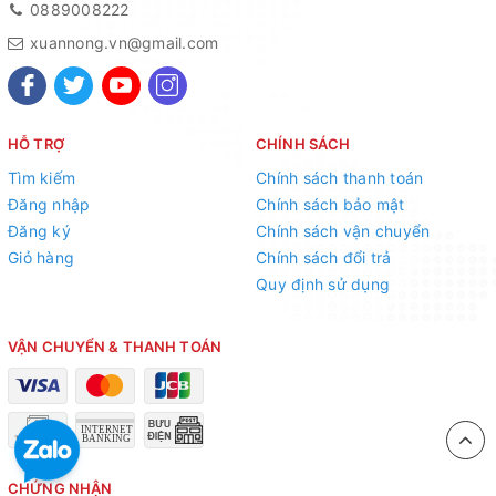
8m tùy vào giống, đất đai. Có thể trồng với khoảng cách 5 x
0889008222
4m hoặc 6 x 5 m.
xuannong.vn@gmail.com
c. Chuẩn bị hố và cách trồng:
Đào hố kích thước 0,6 x
0,6 x 0,7 m, trộn đều 20 – 40 kg phân hữu cơ hoai, 10 – 20
g Regent e diệt kiến, mối, sùng, 300 – 500 g hỗn hợp NPK
HỖ TRỢ
CHÍNH SÁCH
16 – 16 – 8, từ 0,5 – 1.0 kg vôi với đất mặt rồi gạt xuống
Tìm kiếm
Chính sách thanh toán
hố.
Đăng nhập
Chính sách bảo mật
Đăng ký
Chính sách vận chuyển
Giỏ hàng
Chính sách đổi trả
Quy định sử dụng
VẬN CHUYỂN & THANH TOÁN
CHỨNG NHẬN