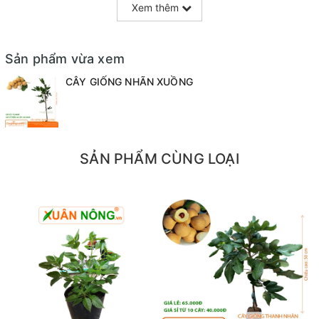
Xem thêm
giống nhãn truyền thống. Sinh trưởng trong điều kiện nhiệt
độ từ 21-32 độ. Cho nên các tỉnh miền bắc khí hậu mát mẻ
vẫn trồng được.
Sản phẩm vừa xem
CÂY GIỐNG NHÃN XUỒNG
SẢN PHẨM CÙNG LOẠI
– Thu hoạch một năm được một vụ thuận và một vụ nghịch.
– Nhân giống bằng cách ghép hoặc trồng hạt, chiết cành
nhưng chủ yếu bằng cách ghép vì đảm bảo được chất