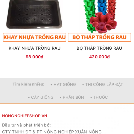
KHAY NHỰA TRỒNG RAU
BỘ THÁP TRỒNG RAU
98.000₫
420.000₫
Tìm kiếm nhiều:
• HẠT GIỐNG
• THI CÔNG LẮP ĐẶT
• CÂY GIỐNG
• PHÂN BÓN
• THUỐC
NONGNGHIEPSHOP.VN
Đầu tư và phát triển bởi:
CTY TNHH ĐT & PT NÔNG NGHIỆP XUÂN NÔNG