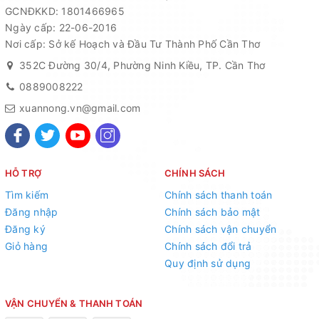
GCNĐKKD: 1801466965
tribat,
đất sạch Xuân Nông
.
Ngày cấp: 22-06-2016
- Gieo hạt
:
có thể gieo lên khay ươm hoặc gieo trực tiếp
Nơi cấp: Sở kế Hoạch và Đầu Tư Thành Phố Cần Thơ
lên đất đều được, rắc lên bề mặt một lớp đất mỏng chừng
352C Đường 30/4, Phường Ninh Kiều, TP. Cần Thơ
0,5 cm. Dùng bình tưới hàng ngày để giữ đất luôn ẩm. Đặt
0889008222
khay ươm ở nơi có ánh sáng trung bình thích hợp cho hạt
dễ nảy mầm hơn. Sau 6-8 ngày hạt sẽ nảy mầm. Khi cây
xuannong.vn@gmail.com
cứng cáp, có khoảng 3-4 lá thì có thể tách ra trồng riêng
sang chậu
HỖ TRỢ
CHÍNH SÁCH
Tìm kiếm
Chính sách thanh toán
Đăng nhập
Chính sách bảo mật
Đăng ký
Chính sách vận chuyển
Giỏ hàng
Chính sách đổi trả
Quy định sử dụng
VẬN CHUYỂN & THANH TOÁN