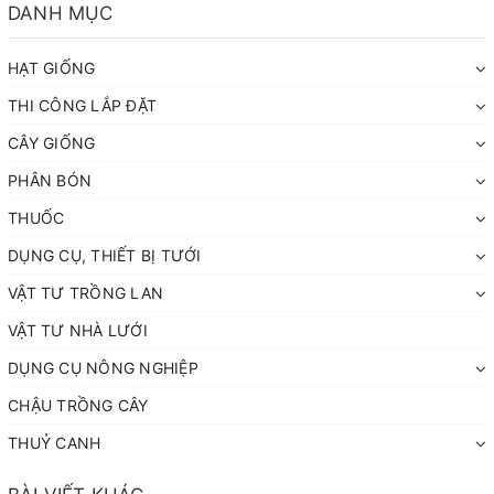
DANH MỤC
HẠT GIỐNG
THI CÔNG LẮP ĐẶT
CÂY GIỐNG
PHÂN BÓN
THUỐC
DỤNG CỤ, THIẾT BỊ TƯỚI
VẬT TƯ TRỒNG LAN
VẬT TƯ NHÀ LƯỚI
DỤNG CỤ NÔNG NGHIỆP
CHẬU TRỒNG CÂY
THUỶ CANH