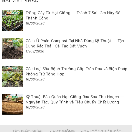
BÀI VIẾT KHÁC
Trồng Cây Từ Hạt Giống — Tránh 7 Sai Lầm Này Để
Thành Công
18/03/2026
Cách Ủ Phân Compost Tại Nhà Đúng Kỹ Thuật — Tận
Dụng Rác Thải, Cải Tạo Đất Vườn
17/03/2026
Các Loại Sâu Bệnh Thường Gặp Trên Rau và Biện Pháp
Phòng Trừ Tổng Hợp
16/03/2026
Kỹ Thuật Bảo Quản Hạt Giống Rau Sau Thu Hoạch —
Nguyên Tắc, Quy Trình và Tiêu Chuẩn Chất Lượng
16/03/2026
Tìm kiếm nhiều:
• HẠT GIỐNG
• THI CÔNG LẮP ĐẶT