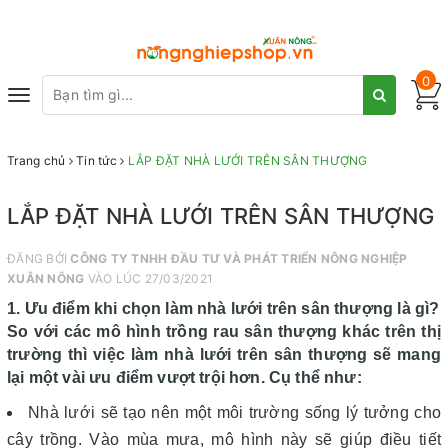
0
Toggle
navigation
Trang chủ
Tin tức
LẮP ĐẶT NHÀ LƯỚI TRÊN SÂN THƯỢNG
LẮP ĐẶT NHÀ LƯỚI TRÊN SÂN THƯỢNG
ĐĂNG BỞI
CÔNG TY TNHH ĐẦU TƯ VÀ PHÁT TRIỂN NÔNG NGHIỆP
XUÂN NÔNG
VÀO LÚC 27/03/2021
1. Ưu điểm khi chọn làm nhà lưới trên sân thượng là gì?
So với các mô hình trồng rau sân thượng khác trên thị
trường thì việc làm nhà lưới trên sân thượng sẽ mang
lại một vài ưu điểm vượt trội hơn. Cụ thể như:
Nhà lưới sẽ tạo nên một môi trường sống lý tưởng cho
cây trồng. Vào mùa mưa, mô hình này sẽ giúp điều tiết