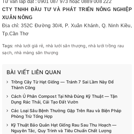
Tư vấn lắp đặt : 0901 087 973 hoặc 0889 008 222
CTY TNHH ĐẦU TƯ VÀ PHÁT TRIỂN NÔNG NGHIỆP
XUÂN NÔNG
Địa chỉ: 352C Đường 30/4, P. Xuân Khánh, Q. Ninh Kiều,
Tp.Cần Thơ
Tags:
nhà lưới giá rẻ
,
nhà lưới sân thượng
,
nhà lưới trồng rau
sạch
,
nhà màng sân thượng
BÀI VIẾT LIÊN QUAN
Trồng Cây Từ Hạt Giống — Tránh 7 Sai Lầm Này Để
Thành Công
Cách Ủ Phân Compost Tại Nhà Đúng Kỹ Thuật — Tận
Dụng Rác Thải, Cải Tạo Đất Vườn
Các Loại Sâu Bệnh Thường Gặp Trên Rau và Biện Pháp
Phòng Trừ Tổng Hợp
Kỹ Thuật Bảo Quản Hạt Giống Rau Sau Thu Hoạch —
Nguyên Tắc, Quy Trình và Tiêu Chuẩn Chất Lượng