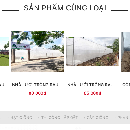
SẢN PHẨM CÙNG LOẠI
NHÀ CHE MÁT BÃI ĐẬU XE MÁI VÒM
NHÀ LƯỚI TRỒNG RAU SẠCH GÒ QUAO - KIÊN GIANG
NHÀ LƯỚI TRỒNG RAU SẠCH HỮU CƠ TẠI NHÀ THỜ BÌNH THỦY, CẦN THƠ
80.000₫
85.000₫
:
• HẠT GIỐNG
• THI CÔNG LẮP ĐẶT
• CÂY GIỐNG
• PHÂN