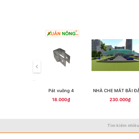
- Chiều cao cột: 3m
- Cột cách cột: 4mx4m
- Cửa mở 1.5mx2m
- Đế đổ bê tông cốt thép, cao 1m (âm sâu 0,8m)
Pát vuông 4
18.000₫
230.000₫
Tìm kiếm nhiều