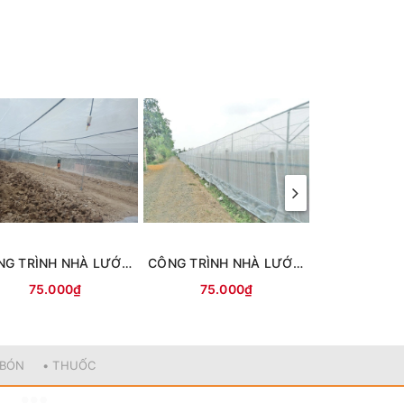
CÔNG TRÌNH NHÀ LƯỚI + HỆ THỐNG TƯỚI TRÀ VINH
CÔNG TRÌNH NHÀ LƯỚI TRỒNG RAU SẠCH LONG KHÁNH, ĐỒNG NAI
75.000₫
75.000₫
85.0
 BÓN
• THUỐC