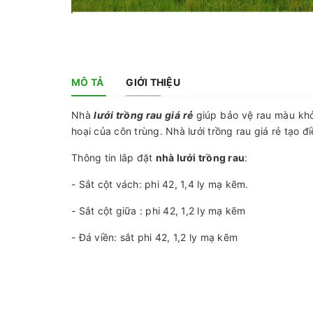
MÔ TẢ
GIỚI THIỆU
Nhà
lưới trồng rau giá rẻ
giúp bảo vệ rau màu khỏ
hoại của côn trùng. Nhà lưới trồng rau giá rẻ tạo đi
Thông tin lắp đặt
nhà lưới trồng rau
:
- Sắt cột vách: phi 42, 1,4 ly mạ kẽm.
- Sắt cột giữa : phi 42, 1,2 ly mạ kẽm
- Đá viền: sắt phi 42, 1,2 ly mạ kẽm
- Cáp căng: kẽm 4 mm
- Cáp vách : Cáp nhựa PA 3,5