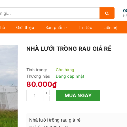
0
Hỗ
chủ
Giới thiệu
Sản phẩm
Tin tức
Liên hệ
NHÀ LƯỚI TRỒNG RAU GIÁ RẺ
Tình trạng:
Còn hàng
Thương hiệu:
Đang cập nhật
80.000₫
+
MUA NGAY
–
Nhà lưới trồng rau giá rẻ