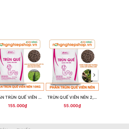
o)
PHÂN TRÙN QUẾ VIÊN NÉN 10KG
TRÙN QUẾ VIÊN NÉN 2,5KG
TRÙN QU
155.000₫
55.000₫
30.0