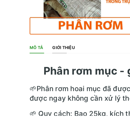
MÔ TẢ
GIỚI THIỆU
Phân rơm mục - g
🌱Phân rơm hoai mục đã được 
được ngay không cần xử lý t
🌱 Quy cách: Bao 25kg, kích
🌱
Công dụng: