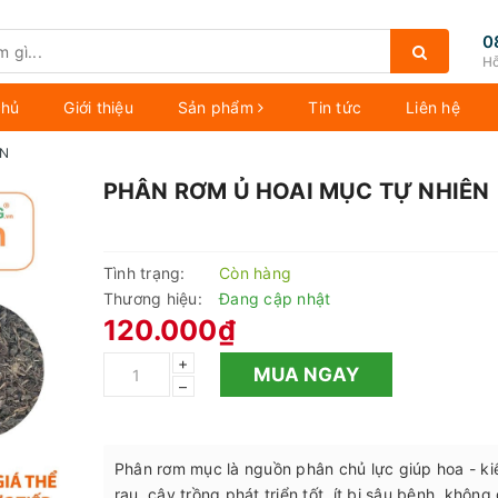
0
Hỗ
chủ
Giới thiệu
Sản phẩm
Tin tức
Liên hệ
ÊN
PHÂN RƠM Ủ HOAI MỤC TỰ NHIÊN
Tình trạng:
Còn hàng
Thương hiệu:
Đang cập nhật
120.000₫
+
MUA NGAY
–
Phân rơm mục là nguồn phân chủ lực giúp hoa - ki
rau, cây trồng phát triển tốt, ít bị sâu bệnh, không