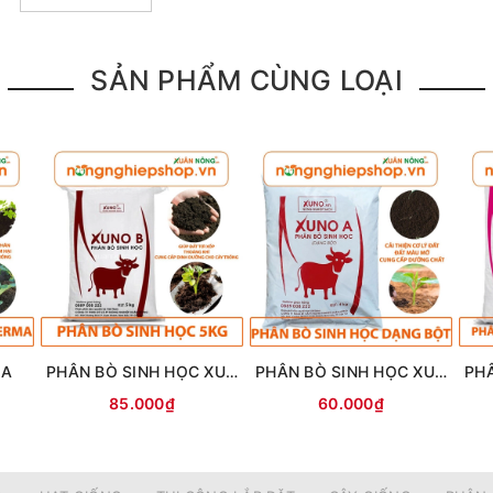
SẢN PHẨM CÙNG LOẠI
đất
úp tăng trưởng cho cây
ồng
g cây, trực tiếp hoặc kết hợp những
 Xơ dừa,..
87 973
hoặc
0889 008 222
(Zal
MA
PHÂN BÒ SINH HỌC XUNO B
PHÂN BÒ SINH HỌC XUNO A
85.000₫
60.000₫