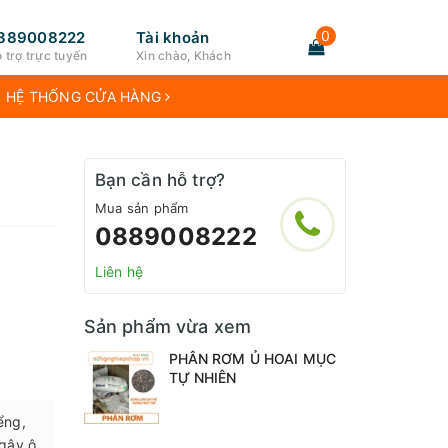
0
889008222
Tài khoản
 trợ trực tuyến
Xin chào, Khách
HỆ THỐNG CỬA HÀNG
Bạn cần hỗ trợ?
Mua sản phẩm
0889008222
Liên hệ
Sản phẩm vừa xem
PHÂN RƠM Ủ HOAI MỤC
TỰ NHIÊN
ểng,
 gây ô