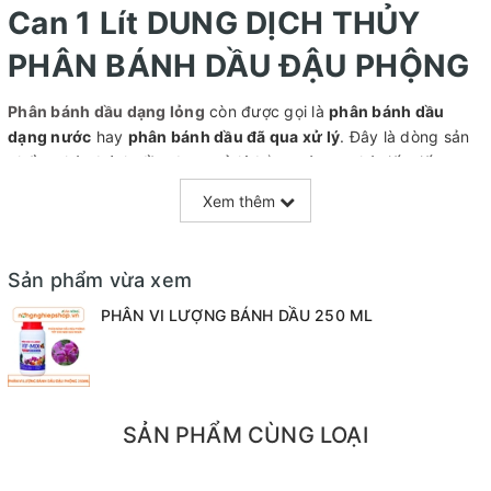
Can 1 Lít DUNG DỊCH THỦY
PHÂN BÁNH DẦU ĐẬU PHỘNG
Phân bánh dầu dạng lỏng
còn được gọi là
phân bánh dầu
dạng nước
hay
phân bánh dầu đã qua xử lý
. Đây là dòng sản
phẩm phân bánh đầu được xử lý bằng công nghệ tiến tiến,
được tách chiết và sản xuất đóng chai thành dạng lỏng
Xem thêm
với
hàm lượng dinh dưỡng cao
ở dạng d
ễ hấp thu
nhất.
Phân bánh dầu dạng lỏng chứa hàm lượng khoáng, vitamin
Sản phẩm vừa xem
cùng với hàm lượng đạm cao chuyên dùng để
chăm sóc và
phục hồi mai sau tết
,
cung cấp dinh dưỡng cho hoa hồng
và
PHÂN VI LƯỢNG BÁNH DẦU 250 ML
hoa lan
để sinh trưởng và phát triển mạnh mẽ.
Phân bánh dầu dạng lỏng dễ
sử dụng
SẢN PHẨM CÙNG LOẠI
Phân bánh dầu hiện có 02 dòng chính: Phân bánh dầu dạng rắn