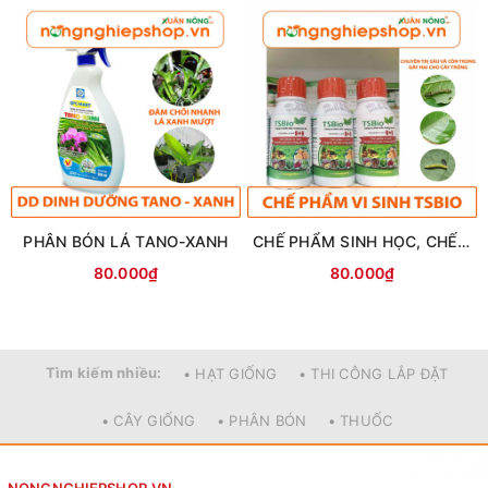
(dạng bột hay dạng bánh) và phân bánh dầu dạng lỏng (dạng
nước). Phân bánh dầu dạng lỏng có nhiều ưu điểm là chỉ cần
pha loãng và tưới gốc hoặc phun lên cây mà không cần ngâm
ủ. Rất tiện lợi, dễ sử dụng và cây trồng hấp thụ cực nhanh.
Hàm lượng đạm cao - giúp cây
sinh trưởng khỏe mạnh
Phân bánh dầu lavamix
được sản xuất 100% từ bả đậu phộng,
PHÂN BÓN LÁ TANO-XANH
CHẾ PHẨM SINH HỌC, CHẾ PHẨM VI SINH TSBio
hàm lượng đạm cực kì cao. Bên cạnh đó, phân bánh dầu
80.000₫
80.000₫
lavamix này có thêm các thành phần khoáng NPK (tỉ lệ cân đối
2;2;2) và các vitamin thiết yếu cho cây. Các dưỡng chất thiết
yếu này ở dạng dễ hấp thu, giúp cây sinh trưởng và phát triển
nhanh chóng.
Tìm kiếm nhiều:
• HẠT GIỐNG
• THI CÔNG LẮP ĐẶT
• CÂY GIỐNG
• PHÂN BÓN
• THUỐC
NONGNGHIEPSHOP.VN