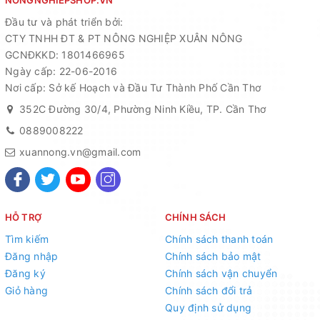
Đầu tư và phát triển bởi:
CTY TNHH ĐT & PT NÔNG NGHIỆP XUÂN NÔNG
GCNĐKKD: 1801466965
Ngày cấp: 22-06-2016
Nơi cấp: Sở kế Hoạch và Đầu Tư Thành Phố Cần Thơ
352C Đường 30/4, Phường Ninh Kiều, TP. Cần Thơ
0889008222
xuannong.vn@gmail.com
HỖ TRỢ
CHÍNH SÁCH
Tìm kiếm
Chính sách thanh toán
Đăng nhập
Chính sách bảo mật
Thành phần
: N: 5%, P2O5: 2% ; K2O: 1% ; B: 2000 ML
Đăng ký
Chính sách vận chuyển
Nguyên liệu pha trong dung dịch sinh học đặc hiệu được thu ở
Giỏ hàng
Chính sách đổi trả
quá trình thủy phân, bánh dầu đậu phộng
Quy định sử dụng