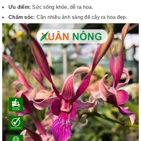
Ưu điểm:
Sức sống khỏe, dễ ra hoa.
Chăm sóc:
Cần nhiều ánh sáng để cây ra hoa đẹp.