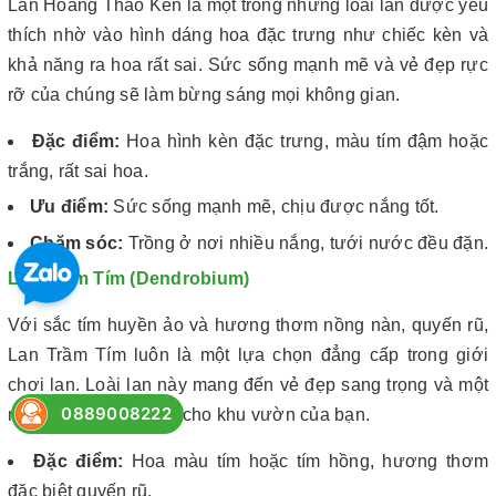
Lan Hoàng Thảo Kèn là một trong những loài lan được yêu
thích nhờ vào hình dáng hoa đặc trưng như chiếc kèn và
khả năng ra hoa rất sai. Sức sống mạnh mẽ và vẻ đẹp rực
rỡ của chúng sẽ làm bừng sáng mọi không gian.
Đặc điểm:
Hoa hình kèn đặc trưng, màu tím đậm hoặc
trắng, rất sai hoa.
Ưu điểm:
Sức sống mạnh mẽ, chịu được nắng tốt.
Chăm sóc:
Trồng ở nơi nhiều nắng, tưới nước đều đặn.
Lan Trầm Tím (Dendrobium)
Với sắc tím huyền ảo và hương thơm nồng nàn, quyến rũ,
Lan Trầm Tím luôn là một lựa chọn đẳng cấp trong giới
chơi lan. Loài lan này mang đến vẻ đẹp sang trọng và một
0889008222
mùi hương khó quên cho khu vườn của bạn.
Đặc điểm:
Hoa màu tím hoặc tím hồng, hương thơm
đặc biệt quyến rũ.