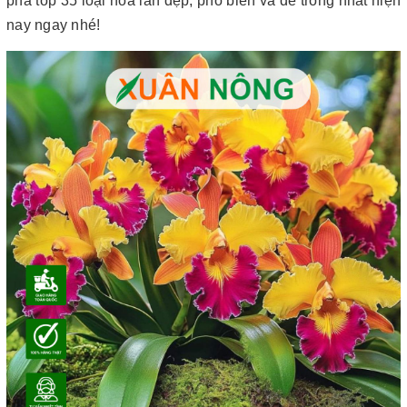
phá
top 35 loại hoa lan đẹp, phổ biến và dễ trồng nhất hiện
nay ngay nhé!