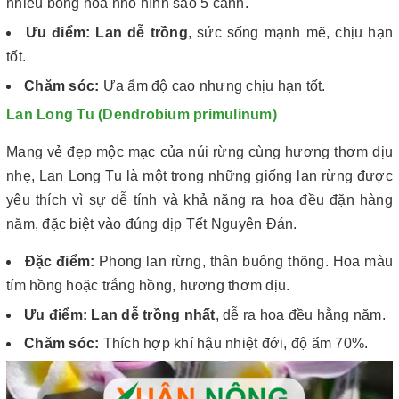
nhiều bông hoa nhỏ hình sao 5 cánh.
Ưu điểm:
Lan dễ trồng
, sức sống mạnh mẽ, chịu hạn
tốt.
Chăm sóc:
Ưa ẩm độ cao nhưng chịu hạn tốt.
Lan Long Tu (Dendrobium primulinum)
Mang vẻ đẹp mộc mạc của núi rừng cùng hương thơm dịu
nhẹ, Lan Long Tu là một trong những giống lan rừng được
yêu thích vì sự dễ tính và khả năng ra hoa đều đặn hàng
năm, đặc biệt vào đúng dịp Tết Nguyên Đán.
Đặc điểm:
Phong lan rừng, thân buông thõng. Hoa màu
tím hồng hoặc trắng hồng, hương thơm dịu.
Ưu điểm:
Lan dễ trồng nhất
, dễ ra hoa đều hằng năm.
Chăm sóc:
Thích hợp khí hậu nhiệt đới, độ ẩm 70%.