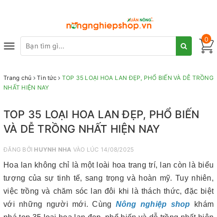
0
Toggle
navigation
Trang chủ
Tin tức
TOP 35 LOẠI HOA LAN ĐẸP, PHỔ BIẾN VÀ DỄ TRỒNG
NHẤT HIỆN NAY
TOP 35 LOẠI HOA LAN ĐẸP, PHỔ BIẾN
VÀ DỄ TRỒNG NHẤT HIỆN NAY
ĐĂNG BỞI
HUYNH NHA
VÀO LÚC 14/08/2025
Hoa lan không chỉ là một loài hoa trang trí, lan còn là biểu
tượng của sự tinh tế, sang trọng và hoàn mỹ. Tuy nhiên,
việc trồng và chăm sóc lan đôi khi là thách thức, đặc biệt
với những người mới. Cùng
Nông nghiệp shop
khám