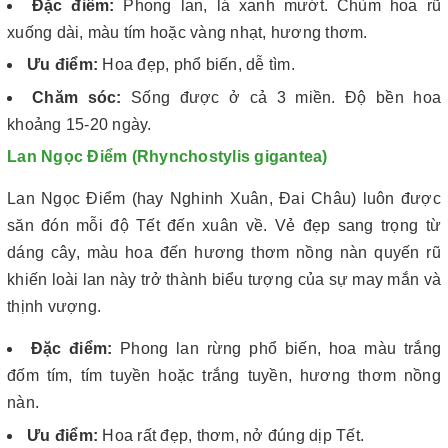
Đặc điểm:
Phong lan, lá xanh mướt. Chùm hoa rũ
xuống dài, màu tím hoặc vàng nhạt, hương thơm.
Ưu điểm:
Hoa đẹp, phổ biến, dễ tìm.
Chăm sóc:
Sống được ở cả 3 miền. Độ bền hoa
khoảng 15-20 ngày.
Lan Ngọc Điểm (Rhynchostylis gigantea)
Lan Ngọc Điểm (hay Nghinh Xuân, Đai Châu) luôn được
săn đón mỗi độ Tết đến xuân về. Vẻ đẹp sang trọng từ
dáng cây, màu hoa đến hương thơm nồng nàn quyến rũ
khiến loài lan này trở thành biểu tượng của sự may mắn và
thịnh vượng.
Đặc điểm:
Phong lan rừng phổ biến, hoa màu trắng
đốm tím, tím tuyền hoặc trắng tuyền, hương thơm nồng
nàn.
Ưu điểm:
Hoa rất đẹp, thơm, nở đúng dịp Tết.