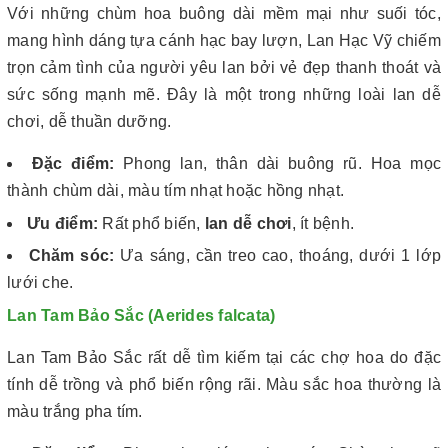
Với những chùm hoa buông dài mềm mại như suối tóc,
mang hình dáng tựa cánh hạc bay lượn, Lan Hạc Vỹ chiếm
trọn cảm tình của người yêu lan bởi vẻ đẹp thanh thoát và
sức sống mạnh mẽ. Đây là một trong những loài lan dễ
chơi, dễ thuần dưỡng.
Đặc điểm:
Phong lan, thân dài buông rũ. Hoa mọc
thành chùm dài, màu tím nhạt hoặc hồng nhạt.
Ưu điểm:
Rất phổ biến,
lan dễ chơi
, ít bệnh.
Chăm sóc:
Ưa sáng, cần treo cao, thoáng, dưới 1 lớp
lưới che.
Lan Tam Bảo Sắc (Aerides falcata)
Lan Tam Bảo Sắc rất dễ tìm kiếm tại các chợ hoa do đặc
tính dễ trồng và phổ biến rộng rãi. Màu sắc hoa thường là
màu trắng pha tím.