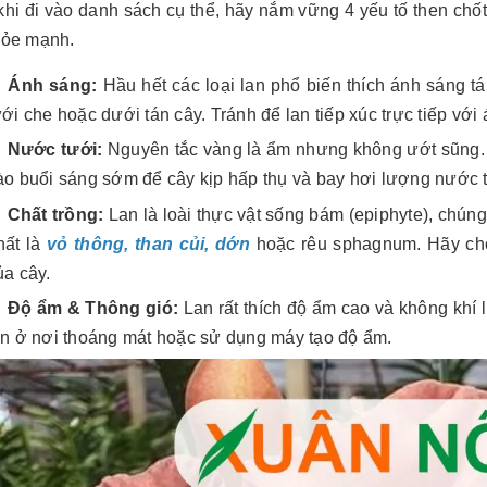
hi đi vào danh sách cụ thể, hãy nắm vững 4 yếu tố then chốt
hỏe mạnh.
Ánh sáng:
Hầu hết các loại lan phổ biến thích ánh sáng t
ưới che hoặc dưới tán cây. Tránh để lan tiếp xúc trực tiếp với 
Nước tưới:
Nguyên tắc vàng là ẩm nhưng không ướt sũng. Hã
ào buổi sáng sớm để cây kịp hấp thụ và bay hơi lượng nước 
Chất trồng:
Lan là loài thực vật sống bám (epiphyte), chúng
hất là
vỏ thông, than củi, dớn
hoặc rêu sphagnum. Hãy chọ
ủa cây.
Độ ẩm & Thông gió:
Lan rất thích độ ẩm cao và không khí l
an ở nơi thoáng mát hoặc sử dụng máy tạo độ ẩm.