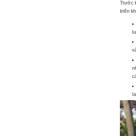
Trước k
triển k
l
v
n
c
l