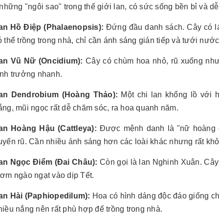
những "ngôi sao" trong thế giới lan, có sức sống bền bỉ và dễ
an Hồ Điệp (Phalaenopsis):
Đứng đầu danh sách. Cây có lá 
ó thể trồng trong nhà, chỉ cần ánh sáng gián tiếp và tưới nướ
an Vũ Nữ (Oncidium):
Cây có chùm hoa nhỏ, rũ xuống như
inh trưởng nhanh.
an Dendrobium (Hoàng Thảo):
Một chi lan khổng lồ với 
ắng, mũi ngọc rất dễ chăm sóc, ra hoa quanh năm.
an Hoàng Hậu (Cattleya):
Được mệnh danh là "nữ hoàng củ
uyến rũ. Cần nhiều ánh sáng hơn các loài khác nhưng rất khỏ
an Ngọc Điểm (Đai Châu):
Còn gọi là lan Nghinh Xuân. Cây 
hơm ngào ngạt vào dịp Tết.
an Hài (Paphiopedilum):
Hoa có hình dáng độc đáo giống chi
hiều nắng nên rất phù hợp để trồng trong nhà.