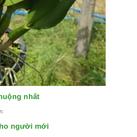
chuộng nhất
h:
cho người mới