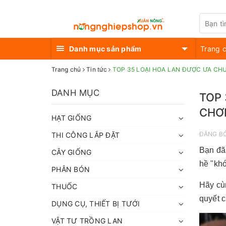
Danh mục sản phẩm
Trang 
Trang chủ
Tin tức
TOP 35 LOẠI HOA LAN ĐƯỢC ƯA CH
DANH MỤC
TOP 
CHƠ
HẠT GIỐNG
ĐĂNG B
THI CÔNG LẮP ĐẶT
Bạn đã
CÂY GIỐNG
hề "khó
PHÂN BÓN
Hãy c
THUỐC
quyết 
DỤNG CỤ, THIẾT BỊ TƯỚI
VẬT TƯ TRỒNG LAN