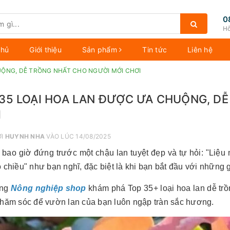
0
Hỗ
chủ
Giới thiệu
Sản phẩm
Tin tức
Liên hệ
UỘNG, DỄ TRỒNG NHẤT CHO NGƯỜI MỚI CHƠI
35 LOẠI HOA LAN ĐƯỢC ƯA CHUỘNG, D
I
ỞI
HUYNH NHA
VÀO LÚC 14/08/2025
 bao giờ đứng trước một chậu lan tuyệt đẹp và tự hỏi: "Liệu
 chiều" như bạn nghĩ, đặc biệt là khi bạn bắt đầu với những g
ùng
Nông nghiệp shop
khám phá Top 35+ loại hoa lan dễ tr
chăm sóc để vườn lan của bạn luôn ngập tràn sắc hương.