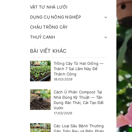
VẬT TƯ NHÀ LƯỚI
DỤNG CỤ NÔNG NGHIỆP
CHẬU TRỒNG CÂY
THUỶ CANH
BÀI VIẾT KHÁC
Trồng Cây Từ Hạt Giống —
Tránh 7 Sai Lầm Này Để
Thành Công
18/03/2026
Cách Ủ Phân Compost Tại
Nhà Đúng Kỹ Thuật — Tận
Dụng Rác Thải, Cải Tạo Đất
Vườn
17/03/2026
Các Loại Sâu Bệnh Thường
Gặp Trên Rau và Biện Pháp