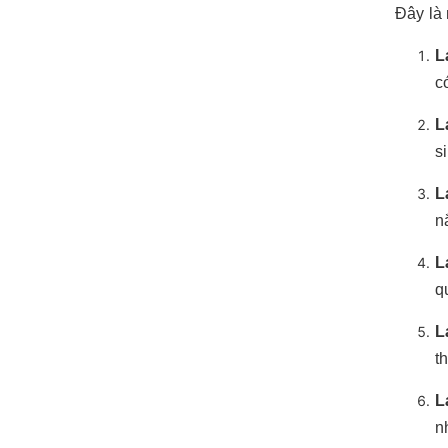
Đây là 
L
c
L
s
L
n
L
q
L
t
L
n