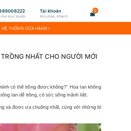
0
889008222
Tài khoản
 trợ trực tuyến
Xin chào, Khách
HỆ THỐNG CỬA HÀNG
Ễ TRỒNG NHẤT CHO NGƯỜI MỚI
 mình có thể trồng được không?" Hoa lan không
iống lan dễ trồng, có sức sống mãnh liệt.
ồng và được ưa chuộng nhất, cùng với những bí