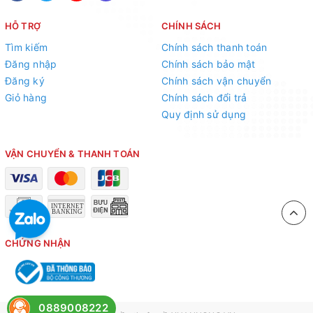
HỖ TRỢ
CHÍNH SÁCH
Tìm kiếm
Chính sách thanh toán
Đăng nhập
Chính sách bảo mật
Đăng ký
Chính sách vận chuyển
Giỏ hàng
Chính sách đổi trả
Quy định sử dụng
VẬN CHUYỂN & THANH TOÁN
Bạn có sân vườn bỏ trống? Hãy đến với
Xuân Nông
sẽ
biến sân vườn của bạn trở nên xinh đẹp.
Zalo: 0889.008.222
CHỨNG NHẬN
Facebook: FB/Xuannong2015
Youtube: Xuân Nông TV
0889008222