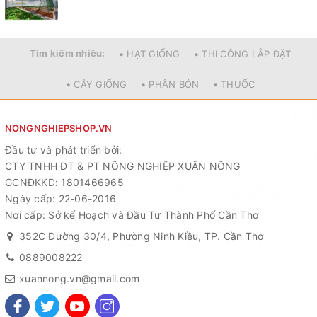
phần làm cho ngôi nhà trở nên sinh động, cũng như cung
cấp nguồn rau sạch cho bữa cơm hàng ngày.
Tìm kiếm nhiều:
• HẠT GIỐNG
• THI CÔNG LẮP ĐẶT
• CÂY GIỐNG
• PHÂN BÓN
• THUỐC
NONGNGHIEPSHOP.VN
Đầu tư và phát triển bởi:
CTY TNHH ĐT & PT NÔNG NGHIỆP XUÂN NÔNG
GCNĐKKD: 1801466965
Ngày cấp: 22-06-2016
Nơi cấp: Sở kế Hoạch và Đầu Tư Thành Phố Cần Thơ
352C Đường 30/4, Phường Ninh Kiều, TP. Cần Thơ
0889008222
xuannong.vn@gmail.com