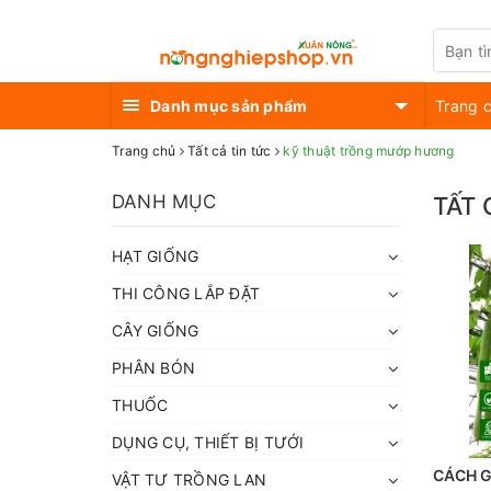
Danh mục sản phẩm
Trang 
Trang chủ
Tất cả tin tức
kỹ thuật trồng mướp hương
DANH MỤC
TẤT 
HẠT GIỐNG
THI CÔNG LẮP ĐẶT
CÂY GIỐNG
PHÂN BÓN
THUỐC
DỤNG CỤ, THIẾT BỊ TƯỚI
CÁCH G
VẬT TƯ TRỒNG LAN