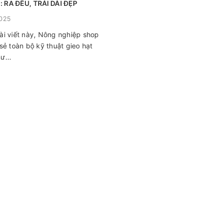
 RA ĐỀU, TRÁI DÀI ĐẸP
025
ài viết này, Nông nghiệp shop
 sẻ toàn bộ kỹ thuật gieo hạt
ư...