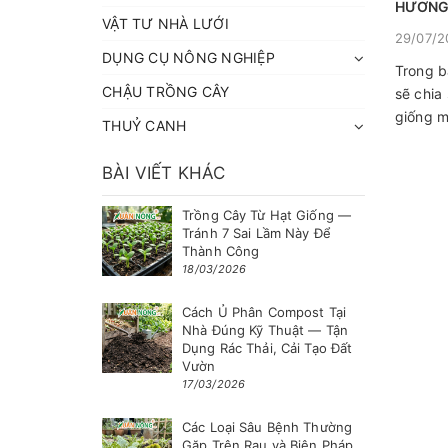
HƯƠNG:
VẬT TƯ NHÀ LƯỚI
29/07/2
DỤNG CỤ NÔNG NGHIỆP
Trong b
CHẬU TRỒNG CÂY
sẽ chia
giống m
THUỶ CANH
BÀI VIẾT KHÁC
Trồng Cây Từ Hạt Giống —
Tránh 7 Sai Lầm Này Để
Thành Công
18/03/2026
Cách Ủ Phân Compost Tại
Nhà Đúng Kỹ Thuật — Tận
Dụng Rác Thải, Cải Tạo Đất
Vườn
17/03/2026
Các Loại Sâu Bệnh Thường
Gặp Trên Rau và Biện Pháp