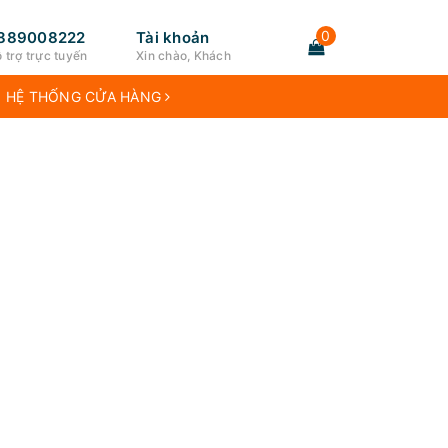
0
889008222
Tài khoản
 trợ trực tuyến
Xin chào, Khách
HỆ THỐNG CỬA HÀNG