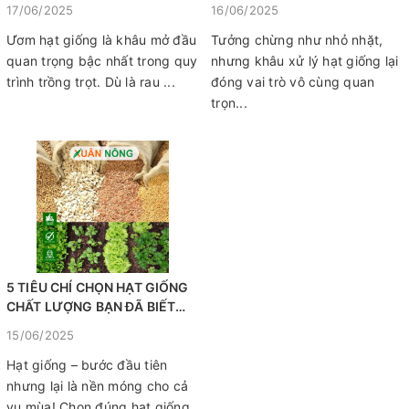
ĐỊNH BẠN PHẢI THỬ
ĐẾN 95%
17/06/2025
16/06/2025
Ươm hạt giống là khâu mở đầu
Tưởng chừng như nhỏ nhặt,
quan trọng bậc nhất trong quy
nhưng khâu xử lý hạt giống lại
trình trồng trọt. Dù là rau ...
đóng vai trò vô cùng quan
trọn...
5 TIÊU CHÍ CHỌN HẠT GIỐNG
CHẤT LƯỢNG BẠN ĐÃ BIẾT
CHƯA?
15/06/2025
Hạt giống – bước đầu tiên
nhưng lại là nền móng cho cả
vụ mùa! Chọn đúng hạt giống