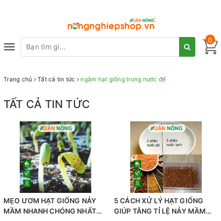
0
Toggle
navigation
Trang chủ
Tất cả tin tức
ngâm hạt giống trong nước để
TẤT CẢ TIN TỨC
MẸO ƯƠM HẠT GIỐNG NẢY
5 CÁCH XỬ LÝ HẠT GIỐNG
MẦM NHANH CHÓNG NHẤT
GIÚP TĂNG TỈ LỆ NẢY MẦM