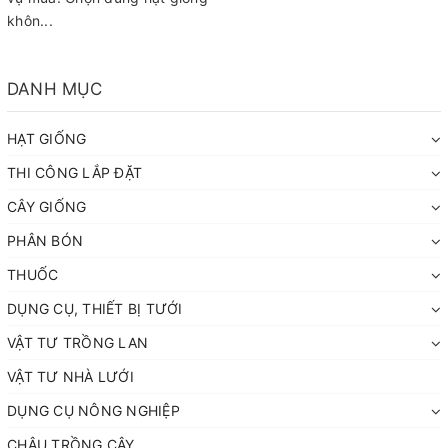
khôn...
DANH MỤC
HẠT GIỐNG
THI CÔNG LẮP ĐẶT
CÂY GIỐNG
PHÂN BÓN
THUỐC
DỤNG CỤ, THIẾT BỊ TƯỚI
VẬT TƯ TRỒNG LAN
VẬT TƯ NHÀ LƯỚI
DỤNG CỤ NÔNG NGHIỆP
CHẬU TRỒNG CÂY