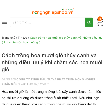
0
Toggle
navigation
Trang chủ
Tin tức
Cách trồng hoa mười giờ thủy canh và những điều lưu
ý khi chăm sóc hoa mười giờ
Cách trồng hoa mười giờ thủy canh và
những điều lưu ý khi chăm sóc hoa mười
giờ
ĐĂNG BỞI
CÔNG TY TNHH ĐẦU TƯ VÀ PHÁT TRIỂN NÔNG NGHIỆP
XUÂN NÔNG
VÀO LÚC 07/12/2021
Hoa mười giờ là một trong những loài cây cảnh được rất nhiều
người ưa chuộng và được trồng ở rất nhiều nơi. Nếu như bạn
đã quá quen thuộc với
cách trồng hoa mười giờ
bằng đất thì