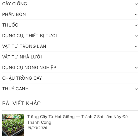
CÂY GIỐNG
PHÂN BÓN
THUỐC
DỤNG CỤ, THIẾT BỊ TƯỚI
VẬT TƯ TRỒNG LAN
VẬT TƯ NHÀ LƯỚI
DỤNG CỤ NÔNG NGHIỆP
CHẬU TRỒNG CÂY
THUỶ CANH
BÀI VIẾT KHÁC
Trồng Cây Từ Hạt Giống — Tránh 7 Sai Lầm Này Để
Thành Công
18/03/2026