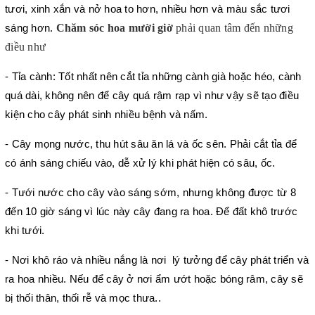
tươi, xinh xắn và nở hoa to hơn, nhiều hơn và màu sắc tươi 
Chăm sóc hoa mười giờ
 phải quan tâm đến những 
sáng hơn. 
điều như
- Tỉa cành: Tốt nhất nên cắt tỉa những cành già hoặc héo, cành 
quá dài, không nên để cây quá rậm rạp vì như vậy sẽ tạo điều 
kiện cho cây phát sinh nhiều bệnh và nấm.
- Cây mọng nước, thu hút sâu ăn lá và ốc sên. Phải cắt tỉa để 
có ánh sáng chiếu vào, dễ xử lý khi phát hiện có sâu, ốc.
- Tưới nước cho cây vào sáng sớm, nhưng không được từ 8 
đến 10 giờ sáng vì lúc này cây đang ra hoa. Để đất khô trước 
khi tưới.
- Nơi khô ráo và nhiều nắng là nơi  lý tưởng để cây phát triển và 
ra hoa nhiều. Nếu để cây ở nơi ẩm ướt hoặc bóng râm, cây sẽ 
bị thối thân, thối rễ và mọc thưa..