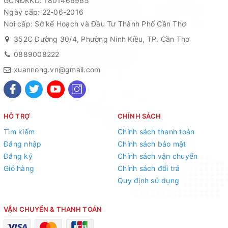
GCNĐKKD: 1801466965
– Tại mỗi gốc sẽ dùng dùi chuyên
Ngày cấp: 22-06-2016
dụng đục lỗ trên ống PE và gắn đầu
Nơi cấp: Sở kế Hoạch và Đầu Tư Thành Phố Cần Thơ
tưới nhỏ giọt 8 tia trực tiếp lên thân
352C Đường 30/4, Phường Ninh Kiều, TP. Cần Thơ
ống PE. Hoặc có thể nối dài béc tưới
0889008222
qua 1 đoạn ống 6mm, rồi nối với ống
xuannong.vn@gmail.com
chính bằng khởi thủy 4/7mm
Tư vấn bán hàng:
0901 087 973
hoặc
0889 008
HỖ TRỢ
CHÍNH SÁCH
222
(Zalo)
Tìm kiếm
Chính sách thanh toán
CTY TNHH ĐẦU TƯ VÀ PHÁT TRIỂN NÔNG NGHIỆP
Đăng nhập
Chính sách bảo mật
Đăng ký
Chính sách vận chuyển
XUÂN NÔNG
Giỏ hàng
Chính sách đổi trả
Địa chỉ: 352C Đường 30/4, P. Xuân Khánh, Q. Ninh Kiều,
Quy định sử dụng
Tp.Cần Thơ
VẬN CHUYỂN & THANH TOÁN