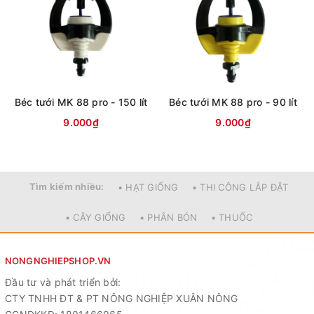
inch
Nước đầu vào đường kính: khoảng.
3mm( kết nối ống 4/7)
Béc tưới MK 88 pro - 150 lít
Béc tưới MK 88 pro - 90 lít
CÁCH LẮP ĐẶT HỆ THỐNG
9.000₫
9.000₫
TƯỚI SỬ DỤNG BÉC TƯỚI 8
TIA
Tìm kiếm nhiều:
• HẠT GIỐNG
• THI CÔNG LẮP ĐẶT
– Sử dụng ống PE cỡ 16mm hoặc
• CÂY GIỐNG
• PHÂN BÓN
• THUỐC
20mm chạy dọc theo hàng cây. Việc
chọn cỡ ống 16m hoặc 20 sẽ phụ
NONGNGHIEPSHOP.VN
thuộc vào chiều dài của mỗi hàng
Đầu tư và phát triển bởi:
cây.
CTY TNHH ĐT & PT NÔNG NGHIỆP XUÂN NÔNG