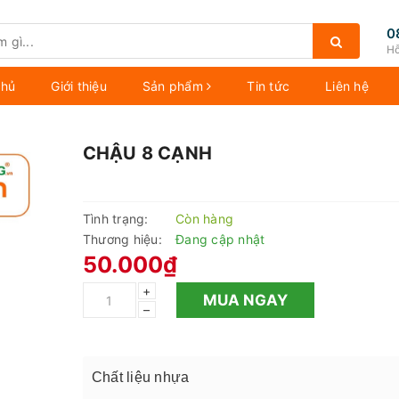
0
Hỗ
chủ
Giới thiệu
Sản phẩm
Tin tức
Liên hệ
CHẬU 8 CẠNH
Tình trạng:
Còn hàng
Thương hiệu:
Đang cập nhật
50.000₫
+
MUA NGAY
–
Chất liệu nhựa