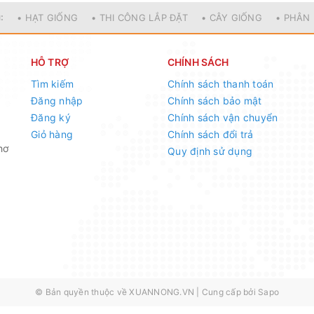
:
• HẠT GIỐNG
• THI CÔNG LẮP ĐẶT
• CÂY GIỐNG
• PHÂN
HỖ TRỢ
CHÍNH SÁCH
Tìm kiếm
Chính sách thanh toán
Đăng nhập
Chính sách bảo mật
Đăng ký
Chính sách vận chuyển
Giỏ hàng
Chính sách đổi trả
hơ
Quy định sử dụng
© Bản quyền thuộc về
XUANNONG.VN
|
Cung cấp bởi
Sapo