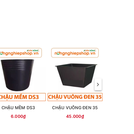
CHẬU MỀM DS3
CHẬU VUÔNG ĐEN 35
TÚI ƯƠ
6.000₫
45.000₫
5.0