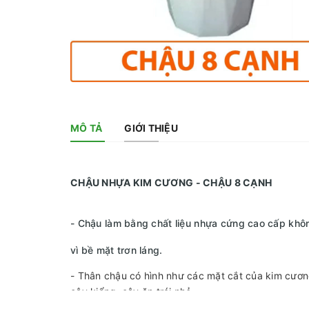
MÔ TẢ
GIỚI THIỆU
CHẬU NHỰA KIM CƯƠNG - CHẬU 8 CẠNH
- Chậu làm bằng chất liệu nhựa cứng cao cấp không
vì bề mặt trơn láng.
- Thân chậu có hình như các mặt cắt của kim cương
cây kiểng, cây ăn trái nhỏ...