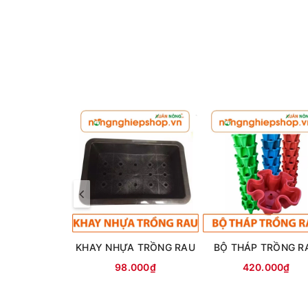
- Chậu nhựa trồng cây 8 cạnh có 6 màu:
Trắng, cam, đỏ, xanh dương, xanh lá, xanh nhạt
- Kích thước Chậu nhựa trồng cây kim cương:
Đường kính miệng 25cm x Cao 32cm x Đáy 16cm
- Chất liệu Chậu nhựa trồng cây 8 cạnh:
Nhựa PP cứng cao cấp - bền chắc.
KHAY NHỰA TRỒNG RAU
BỘ THÁP TRỒNG R
98.000₫
420.000₫