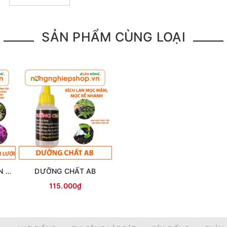
SẢN PHẨM CÙNG LOẠI
phát triển giúp mau ra hoa, hoa đẹp, bền màu, lâu tàn.
PHÂN TRÙN QUẾ VIÊN NÉN (dạng túi lưới)
DƯỠNG CHẤT AB
h phát triển khỏe mạnh.
115.000₫
hế rụng hoa, hoa lâu tàn.