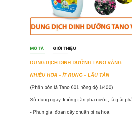
MÔ TẢ
GIỚI THIỆU
DUNG DỊCH DINH DƯỠNG TANO VÀNG
NHIỀU HOA – ÍT RỤNG – LÂU TÀN
(Phân bón lá Tano 601 nồng độ 1/400)
Sử dụng ngay, không cần pha nước, là giải phá
- Phun giai đoạn cây chuẩn bị ra hoa.
- Kích thích ra hoa sớm, hình thành nhiều hoa, 