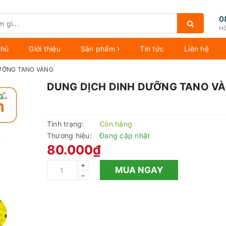
0
Hỗ
chủ
Giới thiệu
Sản phẩm
Tin tức
Liên hệ
ƯỠNG TANO VÀNG
DUNG DỊCH DINH DƯỠNG TANO V
Tình trạng:
Còn hàng
Thương hiệu:
Đang cập nhật
80.000₫
+
MUA NGAY
–