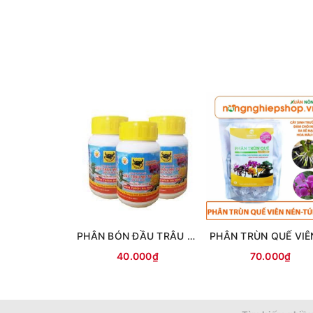
THÀNH PHẦN:
- N: 210 ppm; P2O5: 180 ppm; K2O: 210 ppm
- Trung vi lượng: MgO, Fe, Cu, Zn, Mn, B
- Axit Humic và hoạt chất NAA.
HƯỚNG DẪN SỬ DỤNG:
* Hoa lan, hoa hồng và các loại kiểng lá:
- Phun định kỳ 7 - 10 ngày/lần khi cây bắt đầu 
* Mai, Bon sai, cây cảnh:
PHÂN BÓN ĐẦU TRÂU 701
+ Phun định kỳ 7 - 10 ngày/lần giúp cành, nhán
40.000₫
70.000₫
+ Khi cây có hoa phun 2 - 3 ngày/lần giúp hạn c
LƯU Ý: