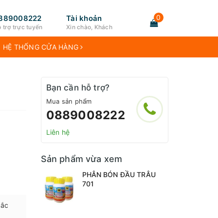
0
889008222
Tài khoản
 trợ trực tuyến
Xin chào, Khách
HỆ THỐNG CỬA HÀNG
Bạn cần hỗ trợ?
Mua sản phẩm
0889008222
Liên hệ
Sản phẩm vừa xem
PHÂN BÓN ĐẦU TRÂU
701
sắc