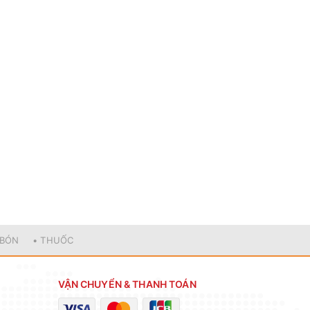
 BÓN
• THUỐC
h kỳ
VẬN CHUYỂN & THANH TOÁN