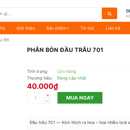
0
Hỗ
chủ
Giới thiệu
Sản phẩm
Tin tức
Liên hệ
U 701
PHÂN BÓN ĐẦU TRÂU 701
Tình trạng:
Còn hàng
Thương hiệu:
Đang cập nhật
40.000₫
+
MUA NGAY
–
Đầu trâu 701 — Kích thích ra hoa – hoa nhiều tươi 