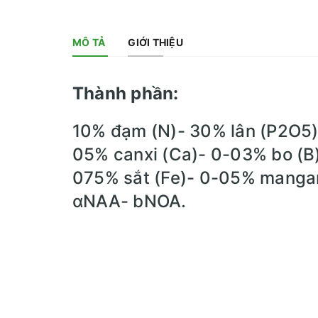
MÔ TẢ
GIỚI THIỆU
Thành phần:
10% đạm (N)- 30% lân (P2O5)
05% canxi (Ca)- 0-03% bo (B
075% sắt (Fe)- 0-05% manga
αNAA- bNOA.
Công dụng:
– Kích phân hóa mầm hoa.
– Giúp ra hoa sớm- ra nhiều 