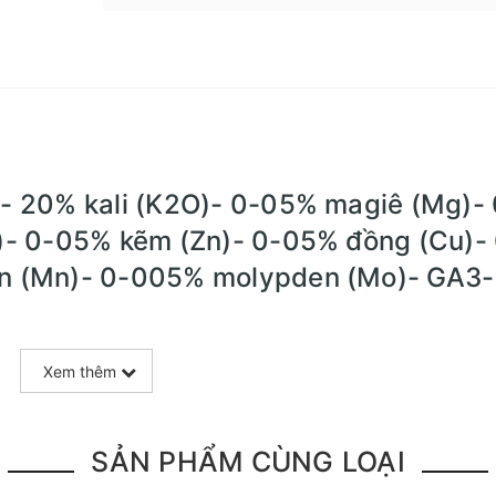
- 20% kali (K2O)- 0-05% magiê (Mg)- 
)- 0-05% kẽm (Zn)- 0-05% đồng (Cu)-
n (Mn)- 0-005% molypden (Mo)- GA3-
Xem thêm
SẢN PHẨM CÙNG LOẠI
hoa- hoa đẹp và lâu tàn- hương thơm.