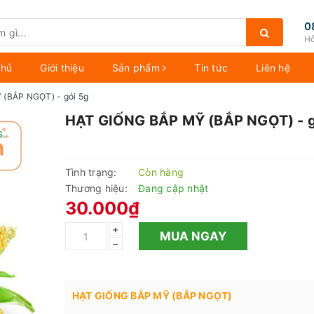
0
Hỗ
chủ
Giới thiệu
Sản phẩm
Tin tức
Liên hệ
(BẮP NGỌT) - gói 5g
HẠT GIỐNG BẮP MỸ (BẮP NGỌT) - g
Tình trạng:
Còn hàng
Thương hiệu:
Đang cập nhật
30.000₫
+
MUA NGAY
–
HẠT GIỐNG BẮP MỸ (BẮP NGỌT)