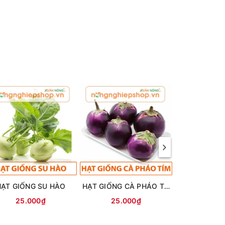
HẠT GIỐNG SU HÀO
HẠT GIỐNG CÀ PHÁO TÍM
25.000₫
25.000₫
25.0