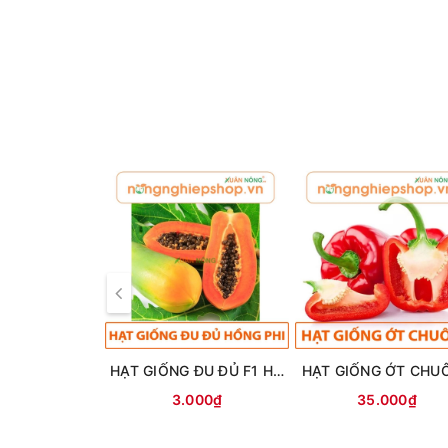
HẠT GIỐNG ĐU ĐỦ F1 HỒNG PHI
HẠT GIỐNG ỚT CHU
3.000₫
35.000₫