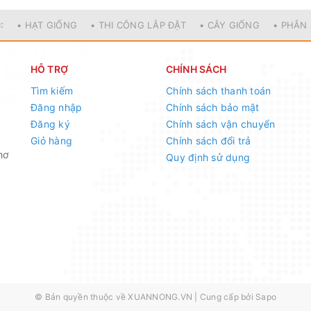
:
• HẠT GIỐNG
• THI CÔNG LẮP ĐẶT
• CÂY GIỐNG
• PHÂN
HỖ TRỢ
CHÍNH SÁCH
Tìm kiếm
Chính sách thanh toán
Đăng nhập
Chính sách bảo mật
Đăng ký
Chính sách vận chuyển
Giỏ hàng
Chính sách đổi trả
hơ
Quy định sử dụng
© Bản quyền thuộc về
XUANNONG.VN
|
Cung cấp bởi
Sapo