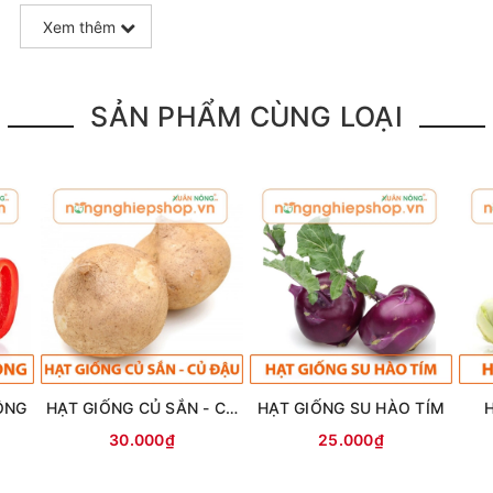
Xem thêm
SẢN PHẨM CÙNG LOẠI
ÔNG
HẠT GIỐNG CỦ SẮN - CỦ ĐẬU
HẠT GIỐNG SU HÀO TÍM
30.000₫
25.000₫