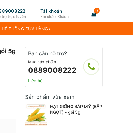
0
889008222
Tài khoản
 trợ trực tuyến
Xin chào, Khách
HỆ THỐNG CỬA HÀNG
ói 5g
Bạn cần hỗ trợ?
Mua sản phẩm
0889008222
Liên hệ
Sản phẩm vừa xem
HẠT GIỐNG BẮP MỸ (BẮP
NGỌT) - gói 5g