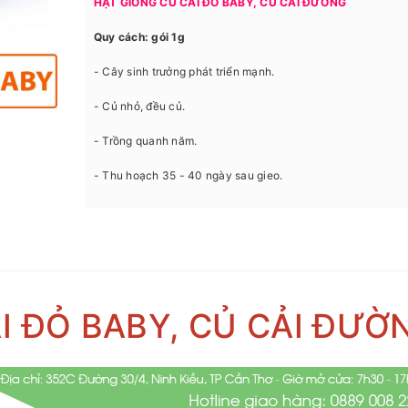
HẠT GIỐNG CỦ CẢI ĐỎ BABY, CỦ CẢI ĐƯỜNG
Quy cách: gói 1g
- Cây sinh trưởng phát triển mạnh.
- Củ nhỏ, đều củ.
- Trồng quanh năm.
- Thu hoạch 35 - 40 ngày sau gieo.
I ĐỎ BABY, CỦ CẢI ĐƯỜ