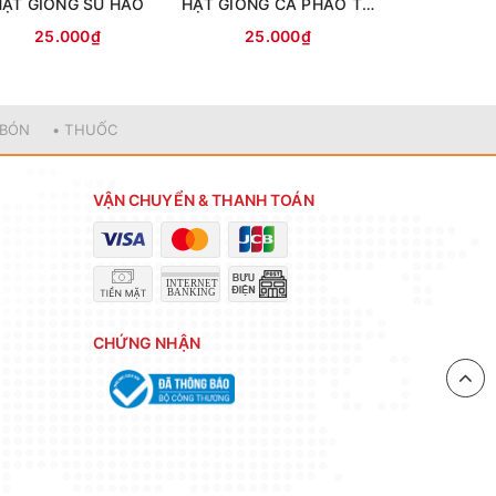
HẠT GIỐNG SU HÀO
HẠT GIỐNG CÀ PHÁO TÍM
25.000₫
25.000₫
25.0
 BÓN
• THUỐC
VẬN CHUYỂN & THANH TOÁN
CHỨNG NHẬN