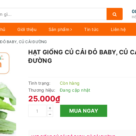
0
Hỗ
chủ
Giới thiệu
Sản phẩm
Tin tức
Liên hệ
 ĐỎ BABY, CỦ CẢI ĐƯỜNG
HẠT GIỐNG CỦ CẢI ĐỎ BABY, CỦ C
ĐƯỜNG
Tình trạng:
Còn hàng
Thương hiệu:
Đang cập nhật
25.000₫
+
MUA NGAY
–