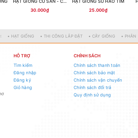
ÔNG
HẠT GIỐNG CỦ SẮN - CỦ ĐẬU
HẠT GIỐNG SU HÀO TÍM
30.000₫
25.000₫
:
• HẠT GIỐNG
• THI CÔNG LẮP ĐẶT
• CÂY GIỐNG
• PHÂN
HỖ TRỢ
CHÍNH SÁCH
Tìm kiếm
Chính sách thanh toán
Đăng nhập
Chính sách bảo mật
Đăng ký
Chính sách vận chuyển
Giỏ hàng
Chính sách đổi trả
hơ
Quy định sử dụng