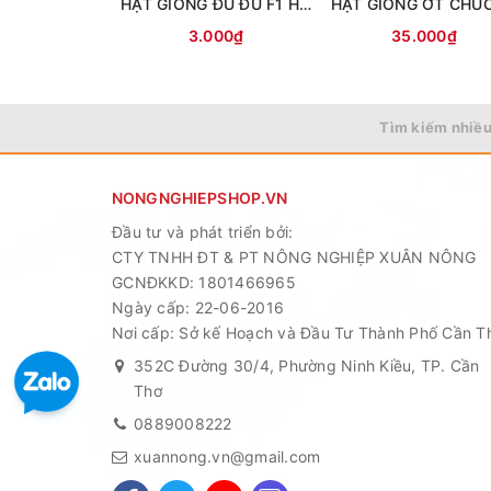
HẠT GIỐNG ĐU ĐỦ F1 HỒNG PHI
HẠT GIỐNG ỚT CHU
3.000₫
35.000₫
Tìm kiếm nhiều
NONGNGHIEPSHOP.VN
Đầu tư và phát triển bởi:
CTY TNHH ĐT & PT NÔNG NGHIỆP XUÂN NÔNG
GCNĐKKD: 1801466965
Ngày cấp: 22-06-2016
Nơi cấp: Sở kế Hoạch và Đầu Tư Thành Phố Cần T
352C Đường 30/4, Phường Ninh Kiều, TP. Cần
Thơ
0889008222
xuannong.vn@gmail.com