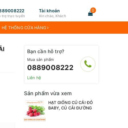
0
889008222
Tài khoản
 trợ trực tuyến
Xin chào, Khách
HỆ THỐNG CỬA HÀNG
ẢI
Bạn cần hỗ trợ?
Mua sản phẩm
0889008222
Liên hệ
Sản phẩm vừa xem
HẠT GIỐNG CỦ CẢI ĐỎ
BABY, CỦ CẢI ĐƯỜNG