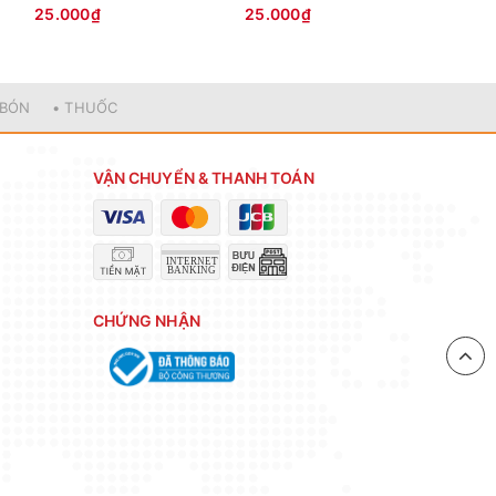
25.000₫
25.000₫
25.0
ng hạt
 BÓN
• THUỐC
o hạt.
mạnh.
VẬN CHUYỂN & THANH TOÁN
. Sau
 tưới
mục để
CHỨNG NHẬN
 vào
ân bón.
 thùng
 dưới