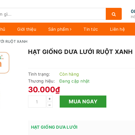
0
Hỗ
chủ
Giới thiệu
Sản phẩm
Tin tức
Liên hệ
ƯỚI RUỘT XANH
HẠT GIỐNG DƯA LƯỚI RUỘT XANH
Tình trạng:
Còn hàng
Thương hiệu:
Đang cập nhật
30.000₫
+
MUA NGAY
–
HẠT GIỐNG DƯA LƯỚI