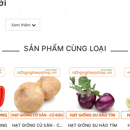
ới
và có khả năng chịu hạn tốt
n thảo, bên ngoài có nhiều lông tơ. Thân dưa lưới c
Xem thêm
 nách và tua cuốn.
ắc từ xanh nhạt đến xanh đậm.
SẢN PHẨM CÙNG LOẠI
a mọc thành chùm và có cuống ngắn. Hoa dưa lưới 
ng phú. Có quả hình cầu, hình thuôn, vỏ bên ngoài 
ũng khá đa dạng, có quả màu xanh xám, vàng sẫm,
ươi, hồng hoặc xanh. Bên trong quả dưa lưới có rấ
ng hoặc kem.
 dưa lưới
tại nhà đơn giản
ÔNG
HẠT GIỐNG CỦ SẮN - CỦ ĐẬU
HẠT GIỐNG SU HÀO TÍM