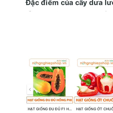
Đặc điểm của cây dưa lư
Rễ cây dưa lưới lan rộng trên mặt đất, 
Thân: thân cây dưa lưới thuộc dạng thâ
nhiều mắt, mỗi mắt có một lá, một chồi
Lá: lá dưa lưới có hình xoan, có màu s
Hoa: hoa dưa lưới mọc đơn ở nách. Ho
cánh màu vàng.
Quả: quả dưa lưới có hình dạng rất pho
nếp nhăn và không có lông. Màu sắc c
nâu hoặc xanh, cũng có quả màu vàng t
nhiều hạt.
Hạt: hạt dưa lưới dẹt, màu đỏ nâu, trắ
Hướng dẫn chi tiết trồng
HẠT GIỐNG ĐU ĐỦ F1 HỒNG PHI
HẠT GIỐNG ỚT CHU