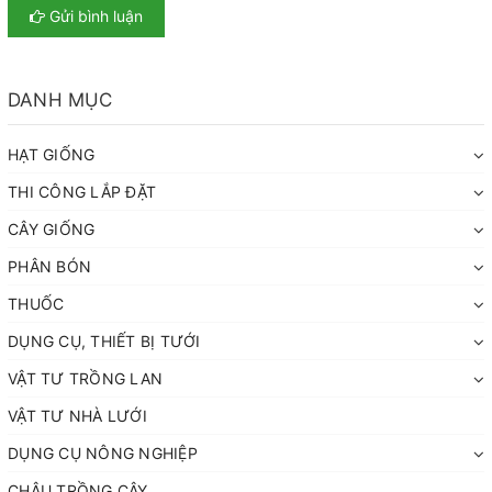
Gửi bình luận
DANH MỤC
HẠT GIỐNG
THI CÔNG LẮP ĐẶT
CÂY GIỐNG
PHÂN BÓN
THUỐC
DỤNG CỤ, THIẾT BỊ TƯỚI
VẬT TƯ TRỒNG LAN
VẬT TƯ NHÀ LƯỚI
DỤNG CỤ NÔNG NGHIỆP
CHẬU TRỒNG CÂY