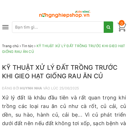
0
Toggle
navigation
Trang chủ
Tin tức
KỸ THUẬT XỬ LÝ ĐẤT TRỒNG TRƯỚC KHI GIEO HẠT
GIỐNG RAU ĂN CỦ
KỸ THUẬT XỬ LÝ ĐẤT TRỒNG TRƯỚC
KHI GIEO HẠT GIỐNG RAU ĂN CỦ
ĐĂNG BỞI
HUYNH NHA
VÀO LÚC 25/06/2025
Xử lý đất là khâu đầu tiên và rất quan trọng khi
trồng các loại rau ăn củ như cà rốt, củ cải, củ
dền, su hào, hành củ, cải bẹ... Vì củ phát triển
dưới đất nên nếu đất không tơi xốp, sạch bệnh và