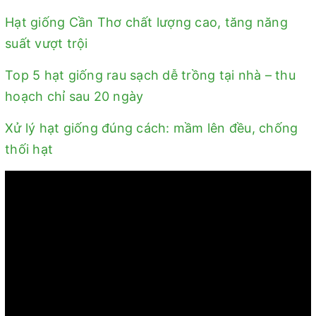
Hạt giống Cần Thơ chất lượng cao, tăng năng
suất vượt trội
Top 5 hạt giống rau sạch dễ trồng tại nhà – thu
hoạch chỉ sau 20 ngày
Xử lý hạt giống đúng cách: mầm lên đều, chống
thối hạt