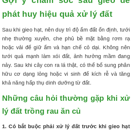
Gợi ý chăm sóc sau gieo để
phát huy hiệu quả xử lý đất
Sau khi gieo hạt, nên duy trì độ ẩm đất ổn định, tưới
nhẹ thường xuyên, che phủ bề mặt bằng rơm rạ
hoặc vải để giữ ẩm và hạn chế cỏ dại. Không nên
tưới quá mạnh làm xói đất, ảnh hưởng mầm đang
nảy. Sau khi cây con ra lá thật, có thể bổ sung phân
hữu cơ dạng lỏng hoặc vi sinh để kích rễ và tăng
khả năng hấp thụ dinh dưỡng từ đất.
Những câu hỏi thường gặp khi xử
lý đất trồng rau ăn củ
1. Có bắt buộc phải xử lý đất trước khi gieo hạt