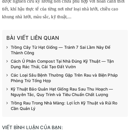
được nghiên cứu kỹ lưỡng nên chưa phù hợp với hoàn cảnh thời 
tiết, khí hậu thực tế của từng nơi như loại nhà lưới, chiều cao 
khung nhà lưới, màu sắc, kỹ thuật,...
BÀI VIẾT LIÊN QUAN
Trồng Cây Từ Hạt Giống — Tránh 7 Sai Lầm Này Để
Thành Công
Cách Ủ Phân Compost Tại Nhà Đúng Kỹ Thuật — Tận
Dụng Rác Thải, Cải Tạo Đất Vườn
Các Loại Sâu Bệnh Thường Gặp Trên Rau và Biện Pháp
Phòng Trừ Tổng Hợp
Kỹ Thuật Bảo Quản Hạt Giống Rau Sau Thu Hoạch —
Nguyên Tắc, Quy Trình và Tiêu Chuẩn Chất Lượng
Trồng Rau Trong Nhà Màng: Lợi Ích Kỹ Thuật và Rủi Ro
Cần Quản Lý
VIẾT BÌNH LUẬN CỦA BẠN: