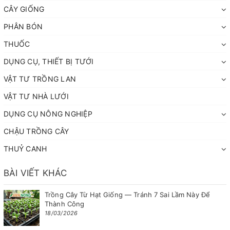
CÂY GIỐNG
PHÂN BÓN
THUỐC
DỤNG CỤ, THIẾT BỊ TƯỚI
VẬT TƯ TRỒNG LAN
VẬT TƯ NHÀ LƯỚI
DỤNG CỤ NÔNG NGHIỆP
CHẬU TRỒNG CÂY
THUỶ CANH
BÀI VIẾT KHÁC
Trồng Cây Từ Hạt Giống — Tránh 7 Sai Lầm Này Để
Thành Công
18/03/2026