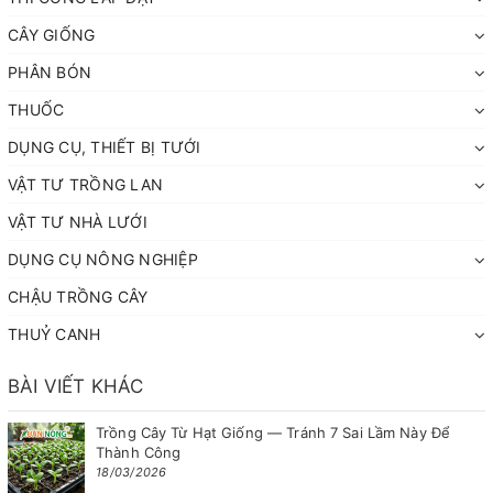
CÂY GIỐNG
PHÂN BÓN
THUỐC
DỤNG CỤ, THIẾT BỊ TƯỚI
VẬT TƯ TRỒNG LAN
VẬT TƯ NHÀ LƯỚI
DỤNG CỤ NÔNG NGHIỆP
CHẬU TRỒNG CÂY
THUỶ CANH
BÀI VIẾT KHÁC
Trồng Cây Từ Hạt Giống — Tránh 7 Sai Lầm Này Để
Thành Công
18/03/2026