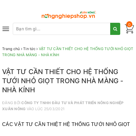
0
Toggle
navigation
Trang chủ
Tin tức
VẬT TƯ CẦN THIẾT CHO HỆ THỐNG TƯỚI NHỎ GIỌT
TRONG NHÀ MÀNG - NHÀ KÍNH
VẬT TƯ CẦN THIẾT CHO HỆ THỐNG
TƯỚI NHỎ GIỌT TRONG NHÀ MÀNG -
NHÀ KÍNH
ĐĂNG BỞI
CÔNG TY TNHH ĐẦU TƯ VÀ PHÁT TRIỂN NÔNG NGHIỆP
XUÂN NÔNG
VÀO LÚC 25/03/2021
CÁC VẬT TƯ CẦN THIỆT HỆ THỐNG TƯỚI NHỎ GIỌT 